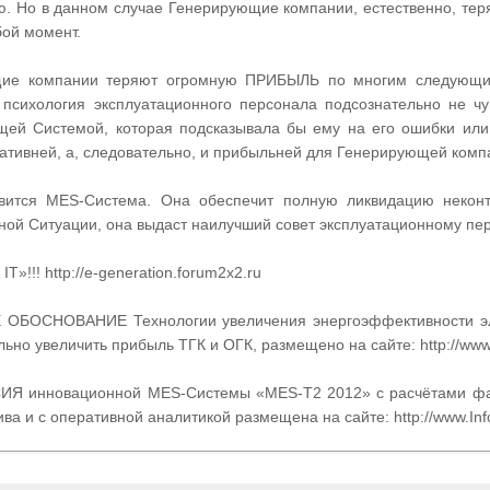
ю. Но в данном случае Генерирующие компании, естественно, теря
ой момент.
щие компании теряют огромную ПРИБЫЛЬ по многим следующи
психология эксплуатационного персонала подсознательно не чу
щей Системой, которая подсказывала бы ему на его ошибки или
ативней, а, следовательно, и прибыльней для Генерирующей комп
авится MES-Система. Она обеспечит полную ликвидацию некон
ой Ситуации, она выдаст наилучший совет эксплуатационному пер
»!!! http://e-generation.forum2x2.ru
ОСНОВАНИЕ Технологии увеличения энергоэффективности элек
ьно увеличить прибыль ТГК и ОГК, размещено на сайте: http://www.
инновационной MES-Системы «MES-T2 2012» с расчётами факт
а и с оперативной аналитикой размещена на сайте: http://www.Inf