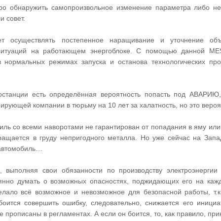
ро обнаружить самопроизвольное изменение параметра либо не
и совет.
т осуществлять постепенное наращивание и уточнение объ
ситуаций на работающем энергоблоке. С помощью данной MES
в нормальных режимах запуска и останова технологических про
останции есть определённая вероятность попасть под АВАРИЮ,
ирующей компании в тюрьму на 10 лет за халатность, но это вероят
ль со всеми наворотами не гарантирован от попадания в яму или 
ращается в груду непригодного металла. Но уже сейчас на Зап
 автомобиль…
, выполняя свои обязанности по производству электроэнерг
нно думать о возможных опасностях, поджидающих его на кажд
ало всё возможное и невозможное для безопасной работы, т.к.
 боится совершить ошибку, следовательно, снижается его иници
е прописаны в регламентах. А если он боится, то, как правило, пр