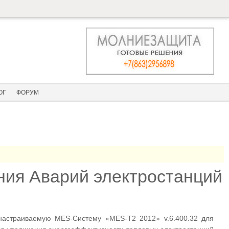
ОГ
ФОРУМ
ия Аварий электростанций
страиваемую MES-Систему «MES-T2 2012» v.6.400.32 для