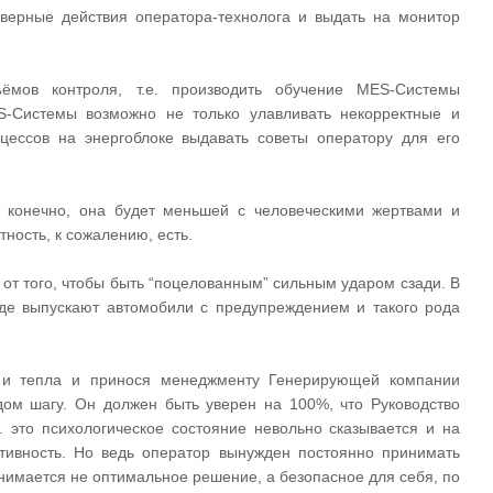
верные действия оператора-технолога и выдать на монитор
ёмов контроля, т.е. производить обучение MES-Системы
-Системы возможно не только улавливать некорректные и
цессов на энергоблоке выдавать советы оператору для его
 конечно, она будет меньшей с человеческими жертвами и
ность, к сожалению, есть.
от того, чтобы быть “поцелованным” сильным ударом сзади. В
аде выпускают автомобили с предупреждением и такого рода
ии и тепла и принося менеджменту Генерирующей компании
ом шагу. Он должен быть уверен на 100%, что Руководство
 это психологическое состояние невольно сказывается и на
ативность. Но ведь оператор вынужден постоянно принимать
инимается не оптимальное решение, а безопасное для себя, по