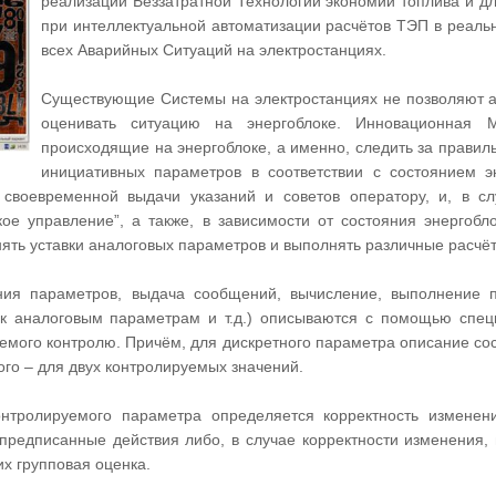
реализации Беззатратной Технологии экономии топлива и д
при интеллектуальной автоматизации расчётов ТЭП в реаль
всех Аварийных Ситуаций на электростанциях.
Существующие Системы на электростанциях не позволяют а
оценивать ситуацию на энергоблоке. Инновационная M
происходящие на энергоблоке, а именно, следить за правил
инициативных параметров в соответствии с состоянием э
своевременной выдачи указаний и советов оператору, и, в сл
кое управление”, а также, в зависимости от состояния энергобл
ять уставки аналоговых параметров и выполнять различные расчё
яния параметров, выдача сообщений, вычисление, выполнение п
ок аналоговым параметрам и т.д.) описываются с помощью спец
емого контролю. Причём, для дискретного параметра описание сос
ого – для двух контролируемых значений.
нтролируемого параметра определяется корректность изменени
предписанные действия либо, в случае корректности изменения,
х групповая оценка.