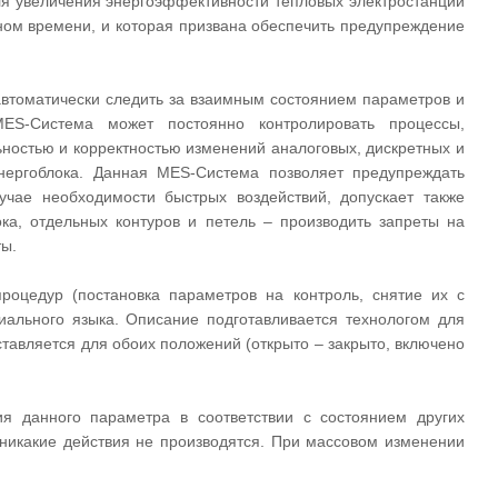
ля увеличения энергоэффективности тепловых электростанций
ном времени, и которая призвана обеспечить предупреждение
втоматически следить за взаимным состоянием параметров и
ES-Система может постоянно контролировать процессы,
ьностью и корректностью изменений аналоговых, дискретных и
нергоблока. Данная MES-Система позволяет предупреждать
учае необходимости быстрых воздействий, допускает также
ока, отдельных контуров и петель – производить запреты на
ты.
роцедур (постановка параметров на контроль, снятие их с
иального языка. Описание подготавливается технологом для
тавляется для обоих положений (открыто – закрыто, включено
я данного параметра в соответствии с состоянием других
 никакие действия не производятся. При массовом изменении