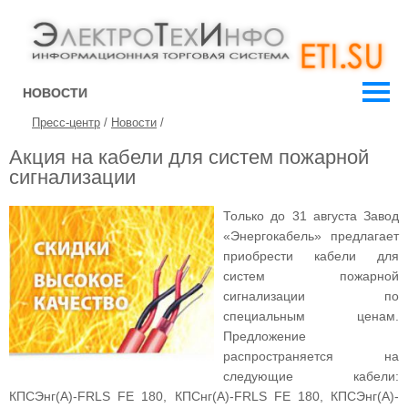
НОВОСТИ
Пресс-центр
/
Новости
/
Акция на кабели для систем пожарной
сигнализации
Только до 31 августа Завод
«Энергокабель» предлагает
приобрести кабели для
систем пожарной
сигнализации по
специальным ценам.
Предложение
распространяется на
следующие кабели:
КПСЭнг(А)-FRLS FE 180, КПСнг(А)-FRLS FE 180, КПСЭнг(А)-