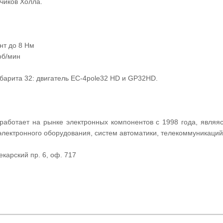
тчиков Холла.
нт до 8 Нм
об/мин
абарита 32: двигатель EC-4pole32 HD и GP32HD.
ботает на рынке электронных компонентов с 1998 года, являяс
электронного оборудования, систем автоматики, телекоммуникаций
екарский пр. 6, оф. 717