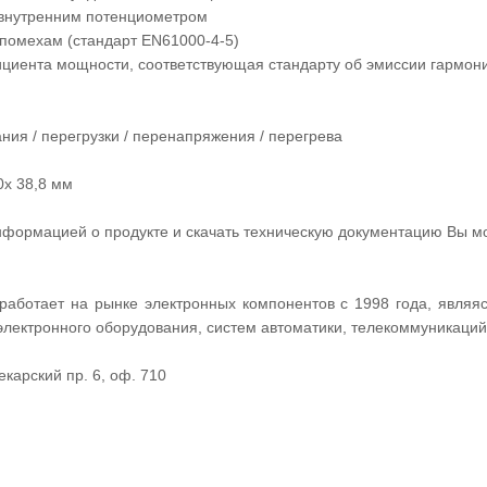
а внутренним потенциометром
 помехам (стандарт EN61000-4-5)
циента мощности, соответствующая стандарту об эмиссии гармони
ания / перегрузки / перенапряжения / перегрева
0x 38,8 мм
нформацией о продукте и скачать техническую документацию Вы 
ботает на рынке электронных компонентов с 1998 года, являяс
электронного оборудования, систем автоматики, телекоммуникаций
екарский пр. 6, оф. 710