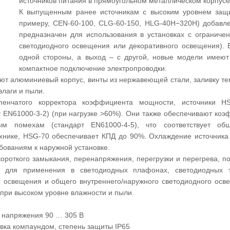
источников питания в прямоугольном металлическом корпусе
К выпущенным ранее источникам с высоким уровнем защи
примеру, CEN-60-100, CLG-60-150, HLG-40H−320H) добавле
предназначен для использования в установках с ограниче
светодиодного освещения или декоративного освещения). В
одной стороны, а выход – с другой, новые модели имеют
компактное подключение электропроводки.
ют алюминиевый корпус, винты из нержавеющей стали, заливку т
влаги и пыли.
пенчатого корректора коэффициента мощности, источники HS
т EN61000-3-2) (при нагрузке >60%). Они также обеспечивают ко
ым помехам (стандарт EN61000-4-5), что соответствует о
нике, HSG-70 обеспечивает КПД до 90%. Охлаждение источника 
ебованиям к наружной установке.
короткого замыкания, перенапряжения, перегрузки и перегрева, п
 для применения в светодиодных плафонах, светодиодных то
о освещения и общего внутреннего/наружного светодиодного ос
ри высоком уровне влажности и пыли.
о напряжения 90 … 305 В
вка компаундом, степень защиты IP65