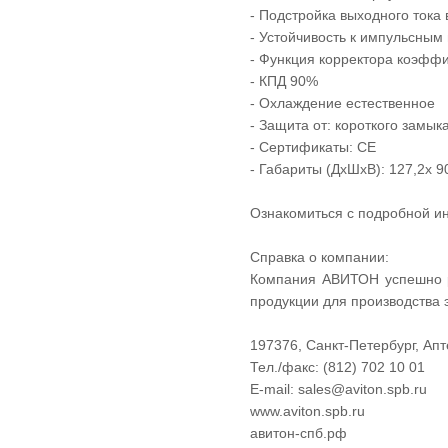
- Подстройка выходного ток
- Устойчивость к импульсным
- Функция корректора коэффи
- КПД 90%
- Охлаждение естественное
- Защита от: короткого замык
- Сертификаты: CE
- Габариты (ДxШxВ): 127,2x 9
Ознакомиться с подробной и
Справка о компании:
Компания АВИТОН успешно ра
продукции для производства 
197376, Санкт-Петербург, Апт
Тел./факс: (812) 702 10 01
E-mail: sales@aviton.spb.ru
www.aviton.spb.ru
авитон-спб.рф