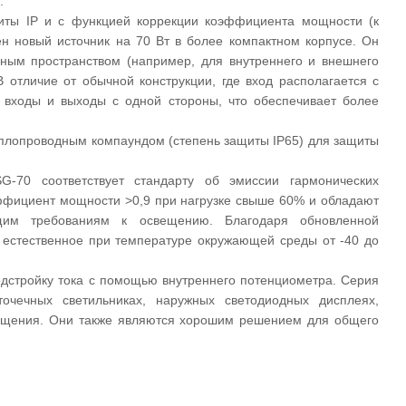
.
ты IP и с функцией коррекции коэффициента мощности (к
н новый источник на 70 Вт в более компактном корпусе. Он
нным пространством (например, для внутреннего и внешнего
 отличие от обычной конструкции, где вход располагается с
 входы и выходы с одной стороны, что обеспечивает более
еплопроводным компаундом (степень защиты IP65) для защиты
G-70 соответствует стандарту об эмиссии гармонических
эффициент мощности >0,9 при нагрузке свыше 60% и обладают
бщим требованиям к освещению. Благодаря обновленной
естественное при температуре окружающей среды от -40 до
одстройку тока с помощью внутреннего потенциометра. Серия
чечных светильниках, наружных светодиодных дисплеях,
вещения. Они также являются хорошим решением для общего