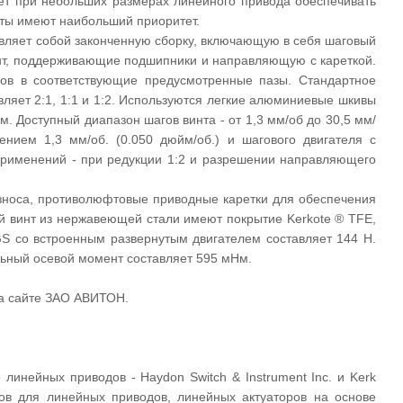
яет при небольших размерах линейного привода обеспечивать
иты имеют наибольший приоритет.
ляет собой законченную сборку, включающую в себя шаговый
инт, поддерживающие подшипники и направляющую с кареткой.
ов в соответствующие предусмотренные пазы. Стандартное
вляет 2:1, 1:1 и 1:2. Используются легкие алюминиевые шкивы
 Доступный диапазон шагов винта - от 1,3 мм/об до 30,5 мм/
ением 1,3 мм/об. (0.050 дюйм/об.) и шагового двигателя с
применений - при редукции 1:2 и разрешении направляющего
носа, противолюфтовые приводные каретки для обеспечения
 винт из нержавеющей стали имеют покрытие Kerkote ® TFE,
GS со встроенным развернутым двигателем составляет 144 Н.
ьный осевой момент составляет 595 мНм.
на сайте ЗАО АВИТОН.
линейных приводов - Haydon Switch & Instrument Inc. и Kerk
ов для линейных приводов, линейных актуаторов на основе