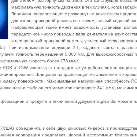
двигателем, развернутым на 180o. Эта конструкция позвол
максимальную точность движения в тех случаях, когда габар
Линейная направляющая с развернутым двигателем представ
двигатель, приводной ремень со шкивом, точный ходовой в
Направляющая также имеет возможность установки датчик
передаточное число привода с вала двигателя на винт соста
и неопреновый приводной ремень, усиленный стекловолокном.
б.). При использовании редукции 2:1, ходового винта с разреш
лучаем точность перемещения 0.003 мм. Для высокоскоростных 
максимальную скорость более 178 мм/с.
 RGS и RGW используют стандартные устройства компенсации из
озиционирования. Шлицевая направляющая из алюминия и ходовой
ю смазку поверхности. Максимальная нагрузочная способность R
чивающего и сгибающего моментов составляет 341 мНм, максимал
нформацией о продукте и технической документацией Вы можете 
s (США) объединила в себе двух мировых лидеров в производстве 
иненная корпорация предлагает широкий ассортимент компонент