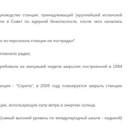
уководство станции, принадлежащей (крупнейшей испанской
ило в Совет по ядерной безопасности, после чего начались
о из персонала станции не пострадал".
напомнило радио.
требовала на минувшей неделе закрытия построенной в 1984
нция - "Сорита", в 2009 году планируется закрыть станцию
ции, использующие силу ветра и энергию солнца.
и (самый высокий уровень по международный шкале - седьмой)