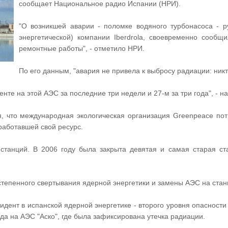
сообщает Национальное радио Испании (НРИ).
"О возникшей аварии - поломке водяного турбонасоса - р
энергетической) компании Iberdrola, своевременно сообщ
ремонтные работы", - отметило НРИ.
По его данным, "авария не привела к выбросу радиации: никт
енте на этой АЭС за последние три недели и 27-м за три года", - 
, что международная экологическая организация Greenpeace по
работавшей свой ресурс.
танций. В 2006 году была закрыта девятая и самая старая ста
степенного свертывания ядерной энергетики и замены АЭС на стан
дент в испанской ядерной энергетике - второго уровня опасност
да на АЭС "Аско", где была зафиксирована утечка радиации.