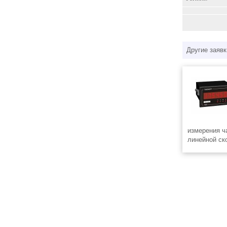
Другие заявк
измерения ч
линейной ск
времени нар
имеет яркий
котором мож
значение