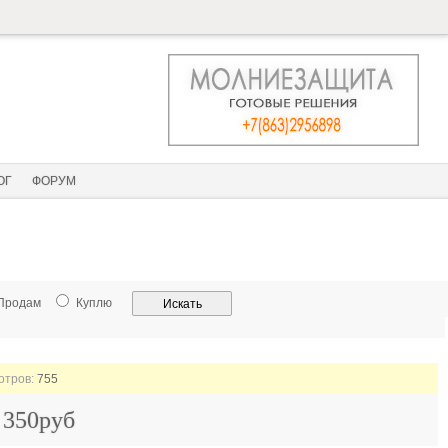
ОГ
ФОРУМ
Продам
Куплю
мотров:
755
 350руб