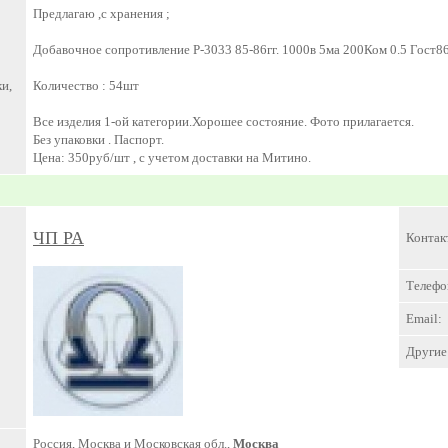
Предлагаю ,с хранения ;
Добавочное сопротивление Р-3033 85-86гг. 1000в 5ма 200Ком 0.5 Гост86
и,
Количество : 54шт
Все изделия 1-ой категории.Хорошее состояние. Фото прилагается.
Без упаковки . Паспорт.
Цена: 350руб/шт , с учетом доставки на Митино.
ЧП РА
Контак
Телефо
Email:
Другие 
Россия, Москва и Московская обл.,
Москва