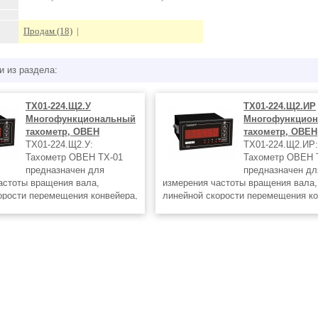
Продам (18)
|
и из раздела:
ТХ01-224.Щ2.У
ТХ01-224.Щ2.ИР
Многофункциональный
Многофункцио
тахометр, ОВЕН
тахометр, ОВЕН
ТХ01-224.Щ2.У:
ТХ01-224.Щ2.ИР
Тахометр ОВЕН ТХ-01
Тахометр ОВЕН 
предназначен для
предназначен дл
астоты вращения вала,
измерения частоты вращения вала,
орости перемещения конвейера,
линейной скорости перемещения ко
аботки агрегатов. Тахометр
времени наработки агрегатов. Тахо
 шестиразрядный индикатор, на
имеет яркий шестиразрядный индик
ет отображаться частота либо
котором может отображаться часто
значение