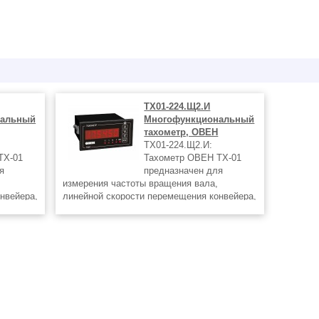
ТХ01-224.Щ2.И
нальный
Многофункциональный
тахометр, ОВЕН
:
ТХ01-224.Щ2.И:
ТХ-01
Тахометр ОВЕН ТХ-01
я
предназначен для
измерения частоты вращения вала,
нвейера,
линейной скорости перемещения конвейера,
метр
времени наработки агрегатов. Тахометр
атор, на
имеет яркий шестиразрядный индикатор, на
та либо
котором может отображаться частота либо
значение