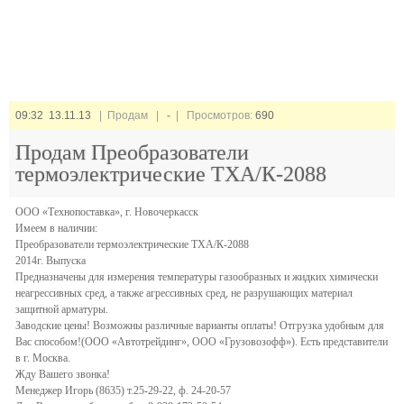
09:32 13.11.13
| Продам |
-
| Просмотров:
690
Продам Преобразователи
термоэлектрические ТХА/К-2088
ООО «Технопоставка», г. Новочеркасск
Имеем в наличии:
Преобразователи термоэлектрические ТХА/К-2088
2014г. Выпуска
Предназначены для измерения температуры газообразных и жидких химически
неагрессивных сред, а также агрессивных сред, не разрушающих материал
защитной арматуры.
Заводские цены! Возможны различные варианты оплаты! Отгрузка удобным для
Вас способом!(ООО «Автотрейдинг», ООО «Грузовозофф»). Есть представители
в г. Москва.
Жду Вашего звонка!
Менеджер Игорь (8635) т.25-29-22, ф. 24-20-57