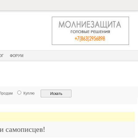
ОГ
ФОРУМ
Продам
Куплю
и самописцев!