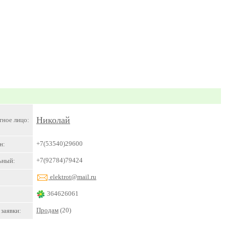
Николай
тное лицо:
+7(53540)29600
н:
+7(92784)79424
ьный:
elektrot@mail.ru
364626061
Продам
(20)
заявки: