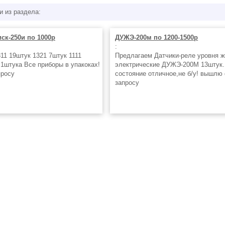
и из раздела:
ск-250и по 1000р
ДУЖЭ-200м по 1200-1500р
:
11 19штук 1321 7штук 1111
Предлагаем Датчики-реле уровня 
 1штука Все приборы в упакоках!
электрические ДУЖЭ-200М 13штук.
просу
состояние отличное,не б/у! вышлю
запросу