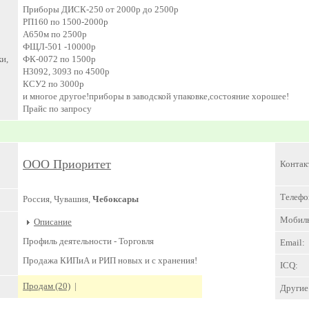
Приборы ДИСК-250 от 2000р до 2500р
РП160 по 1500-2000р
А650м по 2500р
ФЩЛ-501 -10000р
и,
ФК-0072 по 1500р
Н3092, 3093 по 4500р
КСУ2 по 3000р
и многое другое!приборы в заводской упаковке,состояние хорошее!
Прайс по запросу
ООО Приоритет
Контак
Телефо
Россия, Чувашия,
Чебоксары
Мобил
Описание
Профиль деятельности -
Торговля
Email:
Продажа КИПиА и РИП новых и с хранения!
ICQ:
Продам (20)
|
Другие 