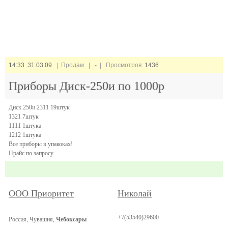
14:33 31.03.09
| Продам |
-
| Просмотров:
1436
Приборы Диск-250и по 1000р
Диск 250и 2311 19штук
1321 7штук
1111 1штука
1212 1штука
Все приборы в упакоках!
Прайс по запросу
ООО Приоритет
Николай
+7(53540)29600
Россия, Чувашия,
Чебоксары