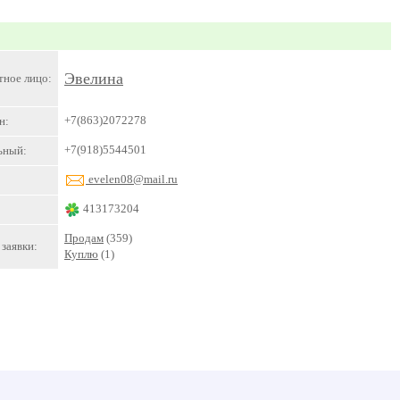
Эвелина
тное лицо:
+7(863)2072278
н:
+7(918)5544501
ьный:
evelen08@mail.ru
413173204
Продам
(359)
заявки:
Куплю
(1)