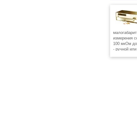
малогабарит
измерения с
100 мкОм до
- ручной ил
диапазона и
периодическ
усреднения