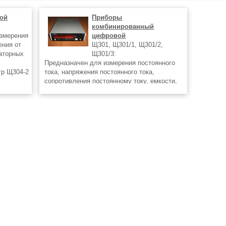
ой
Приборы
комбинированный
измерения
цифровой
ения от
Щ301, Щ301/1, Щ301/2,
раторных
Щ301/3:
Предназначен для измерения постоянного
тр Щ304-2
тока, напряжения постоянного тока,
сопротивления постоянному току, емкости,
синусоидального переменного тока,
сть
синусоидального напряжения переменного
тока в диапазоне частот от 45 до 20000 Гц.
Прибор