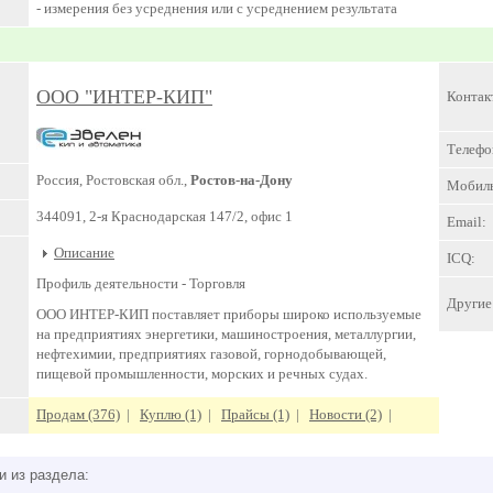
- измерения без усреднения или с усреднением результата
ООО "ИНТЕР-КИП"
Контак
Телефо
Россия, Ростовская обл.,
Ростов-на-Дону
Мобил
344091, 2-я Краснодарская 147/2, офис 1
Email:
Описание
ICQ:
Профиль деятельности -
Торговля
Другие 
ООО ИНТЕР-КИП поставляет приборы широко используемые
на предприятиях энергетики, машиностроения, металлургии,
нефтехимии, предприятиях газовой, горнодобывающей,
пищевой промышленности, морских и речных судах.
Продам (376)
|
Куплю (1)
|
Прайсы (1)
|
Новости (2)
|
и из раздела: