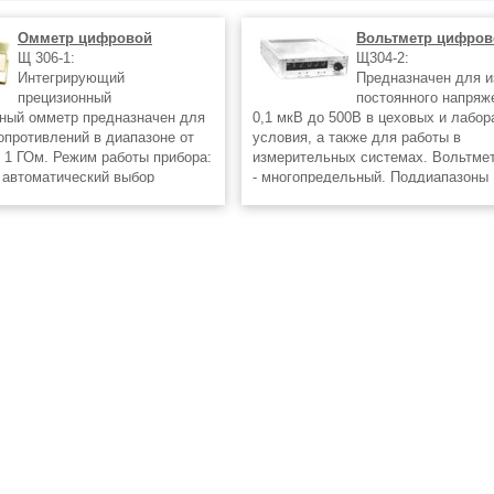
Омметр цифровой
Вольтметр цифров
Щ 306-1:
Щ304-2:
Интегрирующий
Предназначен для 
прецизионный
постоянного напряж
ный омметр предназначен для
0,1 мкВ до 500В в цеховых и лабо
опротивлений в диапазоне от
условия, а также для работы в
 1 ГОм. Режим работы прибора:
измерительных системах. Вольтме
и автоматический выбор
- многопредельный. Поддиапазоны
змерения; - разовые или
измерения устанавливаются
ие измерения; - измерения без
переключателем вручную. Полярно
измеряемого напряжения