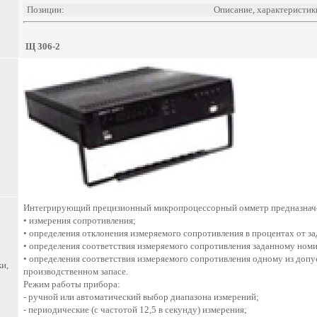
Позиции:
Описание, характеристик
Щ 306-2
Интегрирующий прецизионный микропроцессорный омметр предназначе
• измерения сопротивления;
• определения отклонения измеряемого сопротивления в процентах от з
• определения соответствия измеряемого сопротивления заданному ном
• определения соответствия измеряемого сопротивления одному из доп
и,
производственном запасе.
Режим работы прибора:
- ручной или автоматический выбор диапазона измерений;
- периодические (c частотой 12,5 в секунду) измерения;