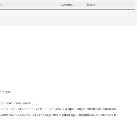
и:
Кол-во:
Цена:
н для:
аданного номинала;
иналу с произвольно устанавливаемым производственным запасом;
ускаемых отклонений стандартного ряда при заданных номинале и