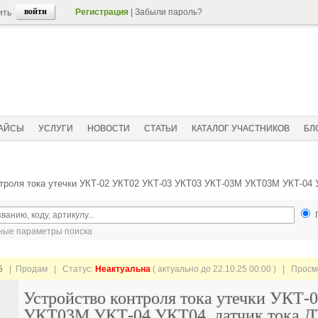
Регистрация
|
Забыли пароль?
ить
АЙСЫ
УСЛУГИ
НОВОСТИ
СТАТЬИ
КАТАЛОГ УЧАСТНИКОВ
БЛ
нтроля тока утечки УКТ-02 УКТ02 УКТ-03 УКТ03 УКТ-03М УКТ03М УКТ-04 
ые параметры поиска
5
| Продам |
Статус:
Неактуальна
( актуально до 22.10.25 00:00 ) | Прос
Устройство контроля тока утечки УК
УКТ03М УКТ-04 УКТ04, датчик тока 