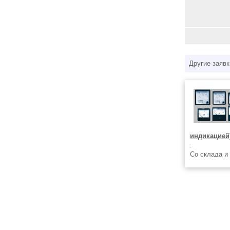
Другие заявк
индикацией
:
Со склада и
частотомер 
М-4273 M427
М-4278 М422
МД42 МД-42