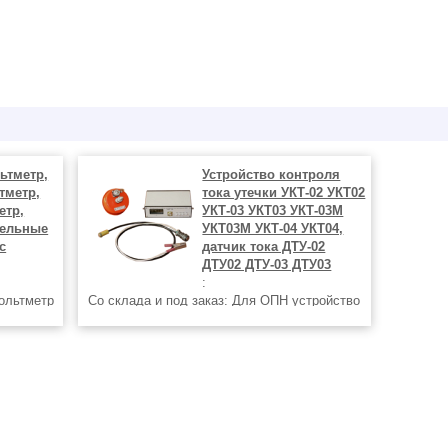
ьтметр,
Устройство контроля
тметр,
тока утечки УКТ-02 УКТ02
етр,
УКТ-03 УКТ03 УКТ-03М
тельные
УКТ03М УКТ-04 УКТ04,
с
датчик тока ДТУ-02
ДТУ02 ДТУ-03 ДТУ03
:
вольтметр
Со склада и под заказ: Для ОПН устройство
2 M4273
контроля тока утечки УКТ-04 УКТ04,
7 M4278
устройство контроля тока утечки УКТ-03
42276
УКТ03 УКТ-О3 УКТО3 УКТ-03М УКТ03М
УКТО3, устройство контроля