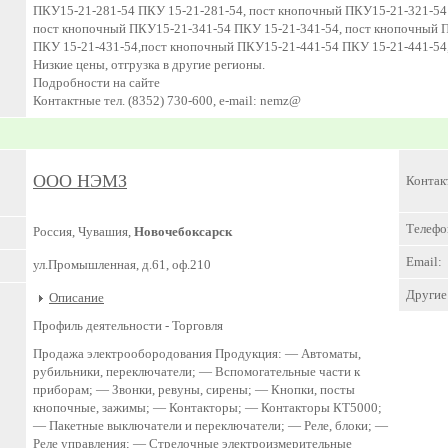
ПКУ15-21-281-54 ПКУ 15-21-281-54, пост кнопочный ПКУ15-21-321-54
пост кнопочный ПКУ15-21-341-54 ПКУ 15-21-341-54, пост кнопочный 
ПКУ 15-21-431-54,пост кнопочный ПКУ15-21-441-54 ПКУ 15-21-441-54
Низкие цены, отгрузка в другие регионы.
Подробности на сайте
Контактные тел. (8352) 730-600, e-mail: nemz@
ООО НЭМЗ
Контак
Телефо
Россия, Чувашия,
Новочебоксарск
Email:
ул.Промышленная, д.61, оф.210
Другие 
Описание
Профиль деятельности -
Торговля
Продажа электрообородования Продукция: — Автоматы,
рубильники, переключатели; — Вспомогательные части к
приборам; — Звонки, ревуны, сирены; — Кнопки, посты
кнопочные, зажимы; — Контакторы; — Контакторы КТ5000;
— Пакетные выключатели и переключатели; — Реле, блоки; —
Реле управления; — Стрелочные электроизмерительные