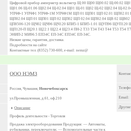
Цифровой прибор амперметр вольтметр Щ 00 Щ00 Щ00.02 Щ-00.02 Щ0
Щ01.06 Щ-01.06 Щ02.04 Щ-02.04 Щ01 Щ-01 Щ02 Щ-02 Щ02.04 Щ-02
УПЧФ-1 УПЧФ1 УПЧФ-1М УПЧФ1М ЩП 01 ЩП01 ЩП 02.01 ЩП02.01 ЩП
ЩП02.04 ЩП 01 ЩП01 ЩП 02 ЩП02 ЩП 02.04 ЩП02.04 ЩВ 02 ЩВ02 
ЦП8506-120 ЩЧ02 ЩЧ96 ЩЧ120 БПИ5-1 БПИ5-1.01 ЩУП96 ЩУП12
ЩП120-П Щ20.1 Щ22.1 Щ22.4 Щ23.4 ПН-2 Т33 Т34 Т43 Т44 Т53 Т54
ЭНИП-2 МИ96.5 ЕП34С ЕП-34С ЕП34С ЕП-34С.
Низкие цены, гарантия, доставка.
Подробности на сайте
Контактные тел. (8352) 730-600, e-mail: nemz@
ООО НЭМЗ
Контак
Телефо
Россия, Чувашия,
Новочебоксарск
Email:
ул.Промышленная, д.61, оф.210
Другие 
Описание
Профиль деятельности -
Торговля
Продажа электрообородования Продукция: — Автоматы,
рубильники, переключатели; — Вспомогательные части к