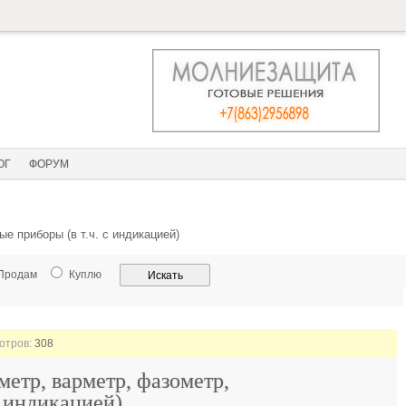
ОГ
ФОРУМ
е приборы (в т.ч. с индикацией)
Продам
Куплю
мотров:
308
метр, варметр, фазометр,
с индикацией)