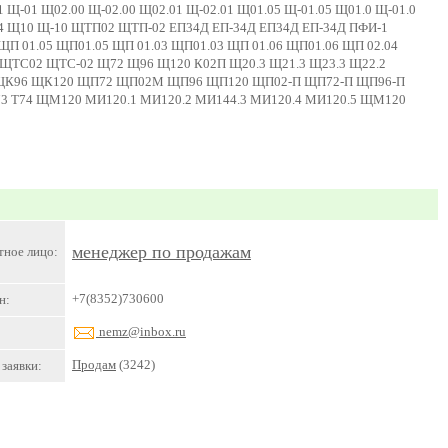
1 Щ-01 Щ02.00 Щ-02.00 Щ02.01 Щ-02.01 Щ01.05 Щ-01.05 Щ01.0 Щ-01.0
.04 Щ10 Щ-10 ЩТП02 ЩТП-02 ЕП34Д ЕП-34Д ЕП34Д ЕП-34Д ПФИ-1
 01.05 ЩП01.05 ЩП 01.03 ЩП01.03 ЩП 01.06 ЩП01.06 ЩП 02.04
ЩТС02 ЩТС-02 Щ72 Щ96 Щ120 К02П Щ20.3 Щ21.3 Щ23.3 Щ22.2
0 ЩК96 ЩК120 ЩП72 ЩП02М ЩП96 ЩП120 ЩП02-П ЩП72-П ЩП96-П
 Т73 Т74 ЩМ120 МИ120.1 МИ120.2 МИ144.3 МИ120.4 МИ120.5 ЩМ120
менеджер по продажам
тное лицо:
+7(8352)730600
н:
nemz@inbox.ru
Продам
(3242)
заявки: