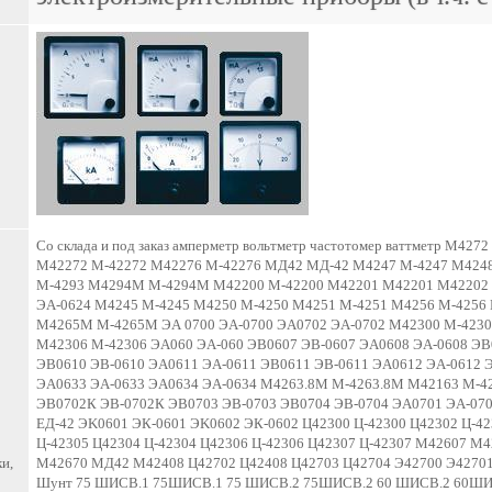
Со склада и под заказ амперметр вольтметр частотомер ваттметр M
М42272 М-42272 М42276 М-42276 МД42 МД-42 M4247 М-4247 M424
М-4293 M4294M М-4294М M42200 М-42200 M42201 М42201 M42202 
ЭА-0624 М4245 М-4245 M4250 М-4250 M4251 М-4251 M4256 М-4256
М4265М М-4265М ЭА 0700 ЭА-0700 ЭА0702 ЭА-0702 M42300 М-4230
M42306 М-42306 ЭA060 ЭА-060 ЭB0607 ЭВ-0607 ЭA0608 ЭА-0608 ЭB
ЭB0610 ЭВ-0610 ЭA0611 ЭА-0611 ЭB0611 ЭВ-0611 ЭA0612 ЭА-0612 
ЭA0633 ЭА-0633 ЭA0634 ЭА-0634 М4263.8М М-4263.8М М42163 М-42
ЭВ0702К ЭВ-0702К ЭB0703 ЭВ-0703 ЭB0704 ЭВ-0704 ЭA0701 ЭА-0701
ЕД-42 ЭK0601 ЭК-0601 ЭK0602 ЭК-0602 Ц42300 Ц-42300 Ц42302 Ц-42
Ц-42305 Ц42304 Ц-42304 Ц42306 Ц-42306 Ц42307 Ц-42307 M42607
и,
М42670 МД42 М42408 Ц42702 Ц42408 Ц42703 Ц42704 Э42700 Э42701
Шунт 75 ШИСВ.1 75ШИСВ.1 75 ШИСВ.2 75ШИСВ.2 60 ШИСВ.2 60