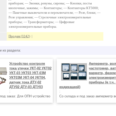
приборам; — Звонки, ревуны, сирены; — Кнопки, посты
кнопочные, зажимы; — Контакторы; — Контакторы КТ5000;
— Пакетные выключатели и переключатели; — Реле, блоки; —
Реле управления; — Стрелочные электроизмерительные
приборы; — Трансформаторы; — Цифровые
электроизмерительные приборы.
Продам (3242)
|
и из раздела:
Устройство контроля
Амперметр, вол
тока утечки УКТ-02 УКТ02
частотомер, ват
УКТ-03 УКТ03 УКТ-03М
варметр, фазом
УКТ03М УКТ-04 УКТ04,
электроизмери
датчик тока ДТУ-02
приборы (в т.ч. 
ДТУ02 ДТУ-03 ДТУ03
индикацией)
:
:
 под заказ: Для ОПН устройство
Со склада и под заказ амперметр 
а утечки УКТ-04 УКТ04,
частотомер ваттметр M4272 М-427
онтроля тока утечки УКТ-03
М-4273 M4276 М-4276 M4277 М-427
О3 УКТО3 УКТ-03М УКТ03М
М-4278 М42272 М-42272 М42276 М-
ойство контроля
МД42 МД-42 M4247 М-4247 M4248