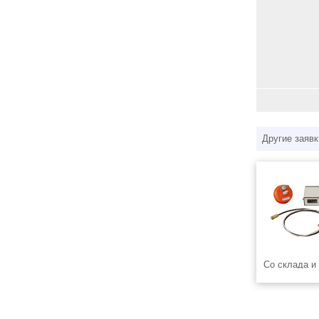
Другие заявк
Со склада и
контроля ток
устройство к
УКТ03 УКТ-
УКТО3, устр