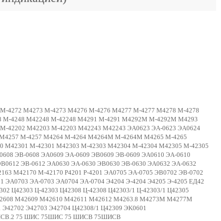
4272 М-4272 M4273 М-4273 M4276 М-4276 M4277 М-4277 M4278 М-4278
8 М-4248 М42248 М-42248 M4291 М-4291 M4292M М-4292М M4293
М-42202 M42203 М-42203 M42243 М42243 ЭA0623 ЭА-0623 ЭА0624
 M4257 М-4257 M4264 М-4264 М4264М М-4264М M4265 М-4265
0 M42301 М-42301 M42303 М-42303 M42304 М-42304 M42305 М-42305
0608 ЭВ-0608 ЭA0609 ЭА-0609 ЭB0609 ЭВ-0609 ЭA0610 ЭА-0610
ЭB0612 ЭВ-0612 ЭА0630 ЭА-0630 ЭВ0630 ЭВ-0630 ЭA0632 ЭА-0632
163 М42170 М-42170 Р4201 Р-4201 ЭА0705 ЭА-0705 ЭB0702 ЭВ-0702
 ЭA0703 ЭА-0703 ЭA0704 ЭА-0704 Э4204 Э-4204 Э4205 Э-4205 ЕД42
302 Ц42303 Ц-42303 Ц42308 Ц-42308 Ц42303/1 Ц-42303/1 Ц42305
 М42608 М42609 М42610 М42611 М42612 М4263.8 M4273М M4277М
 Э42702 Э42703 Э42704 Ц42308/1 Ц42309 ЭK0601
ШИСВ.2 75 ШИС 75ШИС 75 ШИСВ 75ШИСВ