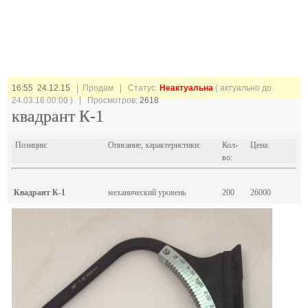
16:55 24.12.15
| Продам |
Статус:
Неактуальна
( актуально до
24.03.16 00:00 ) | Просмотров:
2618
квадрант К-1
Позиции:
Описание, характеристики:
Кол-
Цена:
во:
Квадрант К-1
механический уровень
200
26000