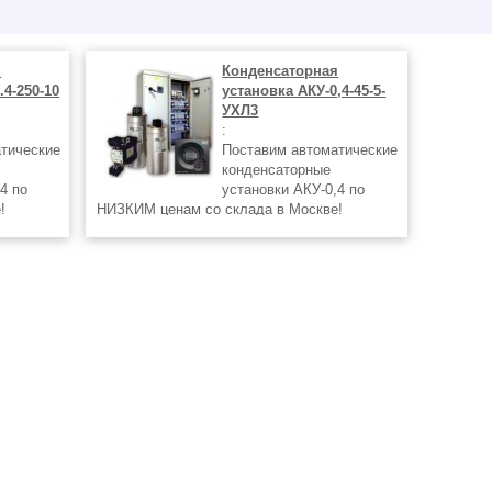
я
Конденсаторная
.4-250-10
установка АКУ-0,4-45-5-
УХЛ3
:
тические
Поставим автоматические
конденсаторные
4 по
установки АКУ-0,4 по
!
НИЗКИМ ценам со склада в Москве!
ных
Доставка до терминалов транспортных
ТНО и в
компаний осуществляется БЕСПЛАТНО и в
любые регионы России !