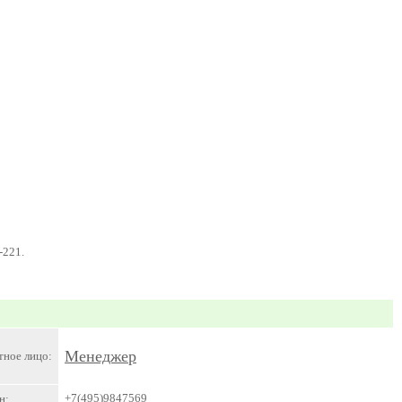
-221.
Менеджер
тное лицо:
+7(495)9847569
н: