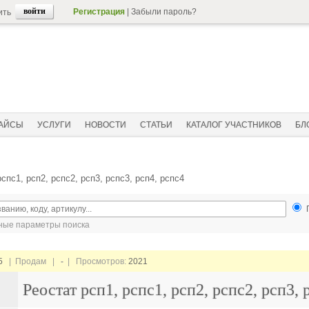
Регистрация
|
Забыли пароль?
ить
АЙСЫ
УСЛУГИ
НОВОСТИ
СТАТЬИ
КАТАЛОГ УЧАСТНИКОВ
БЛ
рспс1, рсп2, рспс2, рсп3, рспс3, рсп4, рспс4
ые параметры поиска
5
| Продам |
-
| Просмотров:
2021
Реостат рсп1, рспс1, рсп2, рспс2, рсп3, 