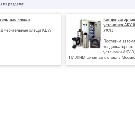
и из раздела:
тельные клещи
Конденсаторна
установка АКУ 0
оизмерительные клещи KEW
УХЛ3
:
Поставим автома
конденсаторные
установки АКУ-0,
НИЗКИМ ценам со склада в Москве
Доставка до терминалов транспорт
компаний осуществляется БЕСПЛА
любые регионы России !