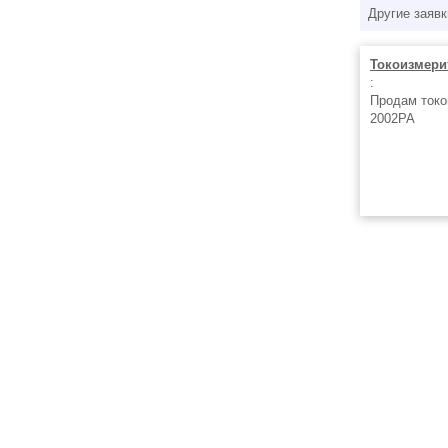
Другие заявк
Токоизмери
:
Продам ток
2002PA