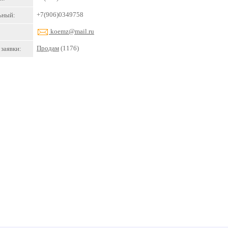
+7(906)0349758
ьный:
koemz@mail.ru
Продам
(1176)
заявки: