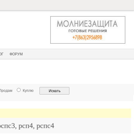
ОГ
ФОРУМ
Продам
Куплю
рспс3, рсп4, рспс4