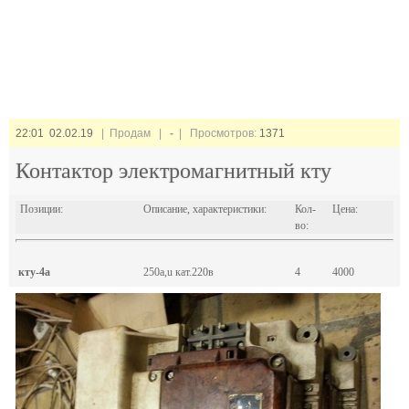
22:01 02.02.19
| Продам |
-
| Просмотров:
1371
Контактор электромагнитный кту
Позиции:
Описание, характеристики:
Кол-
Цена:
во:
кту-4а
250а,u кат.220в
4
4000