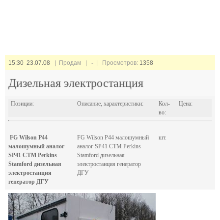
15:30 23.07.08
| Продам |
-
| Просмотров:
1358
Дизельная электростанция
Позиции:
Описание, характеристики:
Кол-
Цена:
во:
FG Wilson P44
FG Wilson P44 малошумный
шт.
малошумный аналог
аналог SP41 CTM Perkins
SP41 CTM Perkins
Stamford дизельная
Stamford дизельная
электростанция генератор
электростанция
ДГУ
генератор ДГУ