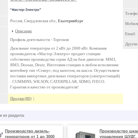
Телефо
Россия, Свердловская обл.,
Екатеринбург
Мобил
Описание
Email:
Профиль деятельности -
Торговля
Другие 
Дизельные генераторы от 2 кВт до 2000 кВт. Компания
производитель «Мастер-Электро» продает станции
собственно производства серии АД на базе двигателя: ММЗ,
ЯМЗ, Doosan, Deutz. Изготовим станцию в любом исполнении:
контейнер тип «Север», под капотом, на шасси. Осуществляем
поставки импортных дизельных генераторов (электростанций)
: CUMMINS, WILSON, CATERPILLAR, SDMO, IVECO.
Гарантия и качество от производителя!
Продам (80)
|
и из раздела:
Производство дизель-
Производство шка
генераторов от 1 до 3000
управления ШУДГ, 