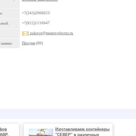
+7(343)2066653
н:
+7(922)1116947
ьный:
zukove@master-electro.ru
Продам
(80)
заявки:
фов
Изготавливаем контейнеры
АВР,
"СЕВЕР" в различных