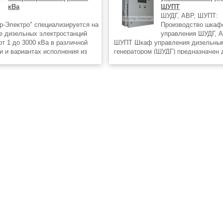
кВа
ШУПТ
ШУДГ, АВР, ШУПТ:
-Электро" специализируется на
Производство шкаф
е дизельных электростанций
управления ШУДГ, А
т 1 до 3000 кВа в различной
ШУПТ Шкаф управления дизельны
и и вариантах исполнения из
генератором (ШУДГ) предназначен 
Д400 (АД-400), АД350 (АД-350),
автоматической и ручной работы д
15), АД300 (АД-300), АД250
электростанций. Обеспечивают во
параллельной работы до 8
электроагрегатов.