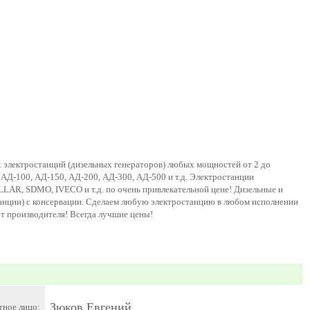
 электростанций (дизельных генераторов) любых мощностей от 2 до
 АД-100, АД-150, АД-200, АД-300, АД-500 и т.д. Электростанции
AR, SDMO, IVECO и т.д. по очень привлекательной цене! Дизельные и
анции) с консервации. Сделаем любую электростанцию в любом исполнении
от производителя! Всегда лучшие цены!
Зюков Евгений
тное лицо: