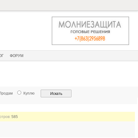
ОГ
ФОРУМ
Продам
Куплю
мотров:
585