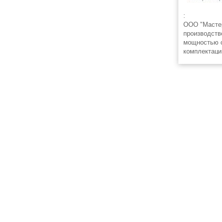
:
ООО "Мастер
производств
мощностью о
комплектаци
серии: АД (А
АД315 (АД-3
© 2008-2026 ЭлектроТехИнфо ETI.SU +7(863)2956898
info@eti.su