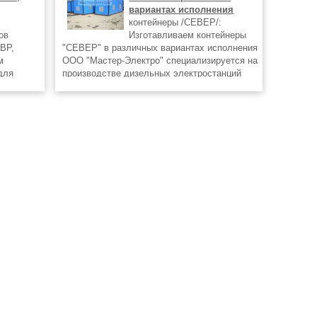
вариантах исполнения
контейнеры /СЕВЕР/:
ов
Изготавливаем контейнеры
ВР,
"СЕВЕР" в различных вариантах исполнения
м
ООО "Мастер-Электро" специализируется на
для
производстве дизельных электростанций
изельных
мощностью от 1 до 3000 кВа в различной
зможность