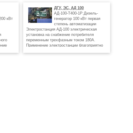
ДГУ, ЭС, АД 100
АД-100-Т400-1Р:Дизель-
200 кВт
генератор 100 кВт первая
степень автоматизации
Электростанция АД-100 электрическая
я
установка на снабжение потребителя
ного
переменным трехфазным током 180А.
ение
Применение электростанции благоприятно
ного
как для автономного питания нагрузки, так и
о (при
на случай аварийной ситуации