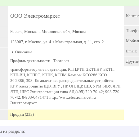
ООО Электромаркет
Контак
Телефо
Россия, Москва и Московская обл.,
Москва
Мобил
123007, г. Москва, ул. 4-я Магистральная, д. 11, стр. 2
Email:
Описание
Профиль деятельности -
Торговля
Другие 
трансформаторные подстанции, КТП,РТП, 2КТПНУ, БКТП,
КТП-ВЦ, КТПГС, КТПК, КТПМ Камеры КСО286,КСО
366,386, 393; Комплектные распределительные устройства
КРУ, электрощиты ЩО, ВРУ , ПР, ОП, ЩР, ЩЭ, УРМ, ЯВУ, ЯРП,
ЯТП, ШРС Электростанции типа АД (495) 720-70-42; 903-720-
70-42, 8-903-6471471 http://www.electromarcet.ru
Электромаркет
Продам (233)
|
и из раздела: