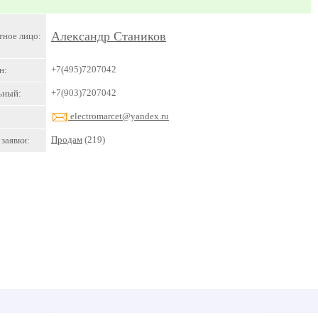
Александр Стаников
тное лицо:
+7(495)7207042
н:
+7(903)7207042
ьный:
electromarcet@yandex.ru
Продам
(219)
заявки: