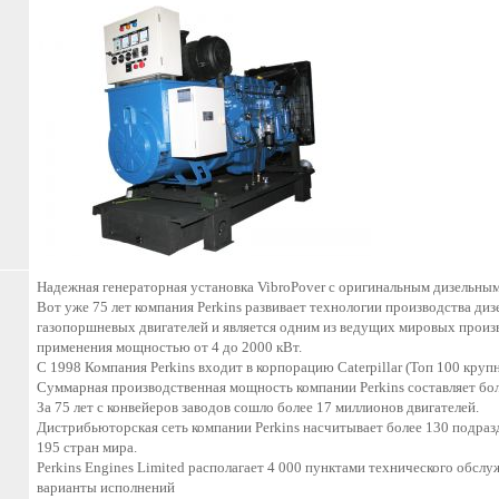
Надежная генераторная установка VibroPover с оригинальным дизельным 
Вот уже 75 лет компания Perkins развивает технологии производства диз
газопоршневых двигателей и является одним из ведущих мировых произ
применения мощностью от 4 до 2000 кВт.
С 1998 Компания Perkins входит в корпорацию Caterpillar (Топ 100 кр
Суммарная производственная мощность компании Perkins составляет боле
За 75 лет с конвейеров заводов сошло более 17 миллионов двигателей.
Дистрибьюторская сеть компании Perkins насчитывает более 130 подраз
195 стран мира.
Perkins Engines Limited располагает 4 000 пунктами технического обслуж
варианты исполнений