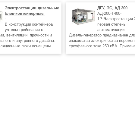
Электростанции дизельные
ДГУ, ЭС, АД 200
блок-контейнерные.
АД-200-Т400-
:
1Р:Электростанция 
В конструкции контейнера
первая степень
учтены требования к
автоматизации
ии, вентиляции, прочности и
Дизель-генератор предназначен дл
ешнего и внутреннего дизайна.
знакомства электричества перемен
иляционные люки оснащены
трехфазного тока 250 кВА. Примен
антивандальными жалюзи,
установки важное как для автоном
вление их открытием/закрытием
источника питания, так и резервног
водится
исчезновении тока в электросетях)