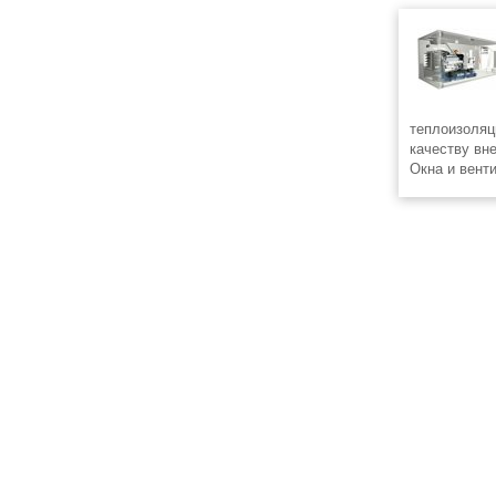
теплоизоляц
качеству вн
Окна и вент
надежными 
причем упра
может произ