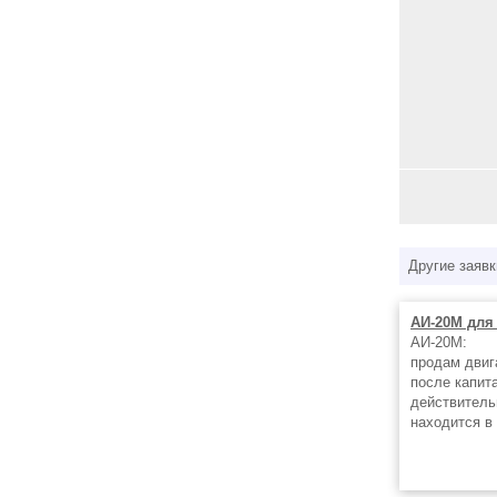
Другие заявк
АИ-20М для
АИ-20М:
продам двиг
после капит
действительн
находится в