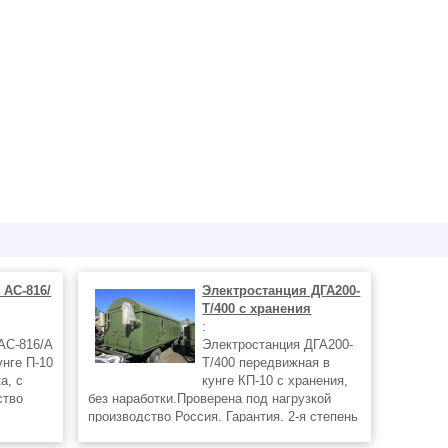
 АС-816/
Электростанция ДГА200-
Т/400 с хранения
:
АС-816/А
Электростанция ДГА200-
унге П-10
Т/400 передвижная в
а, с
кунге КП-10 с хранения,
ство
без наработки.Проверена под нагрузкой
производство Россия. Гарантия. 2-я степень
атора АС
автоматизации номинальная мощность -