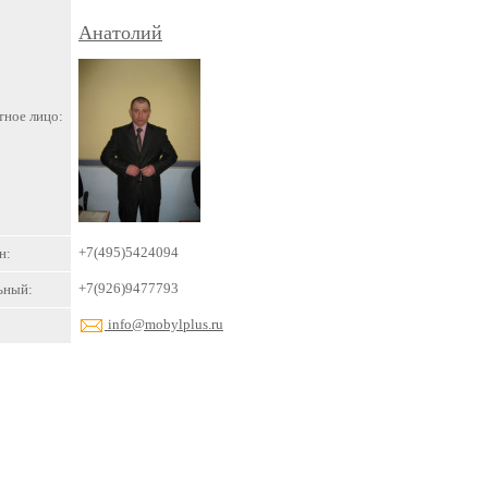
Анатолий
тное лицо:
+7(495)5424094
н:
+7(926)9477793
ьный:
info@mobylplus.ru