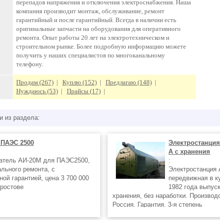
перепадов напряжения и отключения электроснабжения. Наша
компания производит монтаж, обслуживание, ремонт
гарантийный и после гарантийный. Всегда в наличии есть
оригинальные запчасти на оборудования для оперативного
ремонта. Опыт работы 20 лет на электротехническом и
строительном рынке. Более подробную информацию можете
получить у наших специалистов по многоканальному
телефону.
Продам (267)
|
Куплю (152)
|
Предлагаю (148)
|
Нуждаюсь (53)
|
Прайсы (17)
|
и из раздела:
 ПАЭС 2500
Электростанция
А с хранения
атель АИ-20М для ПАЭС2500,
:
ального ремонта, с
Электростанция 
ой гарантией, цена 3 700 000
передвижная в к
 ростове
1982 года выпуск
хранения, без наработки. Производ
Россия. Гарантия. 3-я степень
автоматизации. - тип дизель-генер