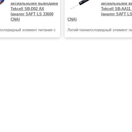
аксиальными выводами
аксиальными в
Tekcell SB-D02 AX
Tekcell SB-AA11
(аналог SAFT LS 33600
(аналог SAFT LS
CNA)
CNA)
:
лхлоридный элемент питания с
Литий-тионилхлоридный элемент п
и проволочными выводами
аксиальными проволочными вывод
ная Корея), модель SB-D02 AX.
Tekcell (Южная Корея), модель SB
 LS 33600 CNA. 3,6V, размер D,
Аналог SAFT LS 14500 CNA. 3,6V, 
Ач. Максимальный ток
элемента AA, емкость 2,5 Ач.
Максимальный