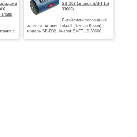
ыводами
SB-D02 (аналог SAFT LS
 AX
33600)
 14500
:
Литий-тионилхлоридный
элемент питания Tekcell (Южная Корея),
итания с
модель SB-D02. Аналог SAFT LS 33600.
ами
3,6V, размер D, диаметр 33,5 мм, высота
-AA11 AX.
59,4 мм. Емкость 19 Ач, масса 100 г.
размер
Максимальный ток разряда 100/250 мА
(длительный/импульс).