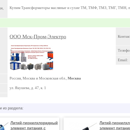
Купим Трансформаторы масляные и сухие ТМ, ТМФ, ТМЗ, ТМГ, ТМН, лю
и,
ООО Мск-Пром-Электро
Контак
Телефо
Email:
Россия, Москва и Московская обл.,
Москва
ул. Якушева, д. 47, к. 1
и из раздела:
Литий-тионилхлоридный
Литий-тионилх
элемент питания с
элемент питани