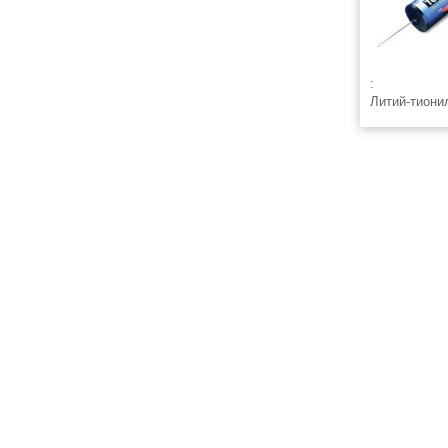
:
Литий-тиони
аксиальным
Tekcell (Юж
Аналог SAFT
емкость 19 
© 2008-2026 ЭлектроТехИнфо ETI.SU +7(863)2956898
info@eti.su