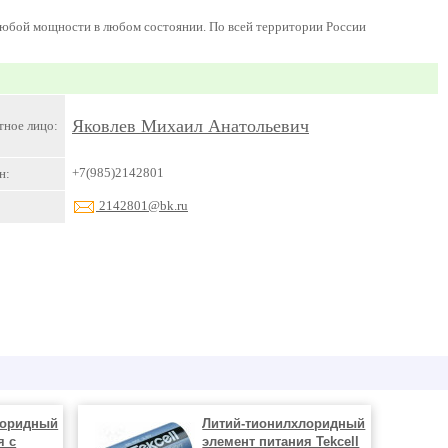
бой мощности в любом состоянии. По всей территории России
Яковлев Михаил Анатольевич
тное лицо:
+7(985)2142801
н:
2142801@bk.ru
лоридный
Литий-тионилхлоридный
я с
элемент питания Tekcell