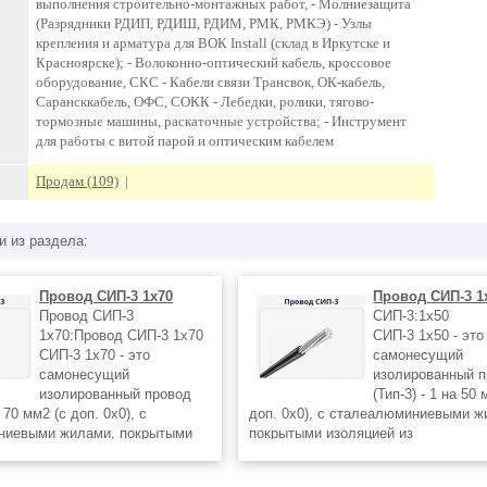
выполнения строительно-монтажных работ, - Молниезащита
(Разрядники РДИП, РДИШ, РДИМ, РМК, РМКЭ) - Узлы
крепления и арматура для ВОК Install (склад в Иркутске и
Красноярске); - Волоконно-оптический кабель, кроссовое
оборудование, СКС - Кабели связи Трансвок, ОК-кабель,
Сарансккабель, ОФС, СОКК - Лебедки, ролики, тягово-
тормозные машины, раскаточные устройства; - Инструмент
для работы с витой парой и оптическим кабелем
Продам (109)
|
и из раздела:
Провод СИП-3 1х70
Провод СИП-3 1
Провод СИП-3
СИП-3:1х50
1х70:Провод СИП-3 1х70
СИП-3 1х50 - это
СИП-3 1х70 - это
самонесущий
самонесущий
изолированный 
изолированный провод
(Тип-3) - 1 на 50 
а 70 мм2 (с доп. 0x0), с
доп. 0x0), с сталеалюминиевыми ж
ниевыми жилами, покрытыми
покрытыми изоляцией из
з светостабилизированного
светостабилизированного сшитого
иэтилена. Номинальное
полиэтилена. Номинальное переме