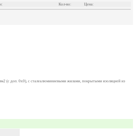
и:
Кол-во:
Цена:
мм2 (с доп. 0x0), с сталеалюминиевыми жилами, покрытыми изоляцией из