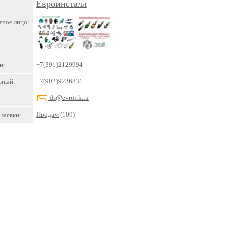
Евроинсталл
тное лицо:
+7(391)2129994
н:
+7(902)9236831
ьный:
ds@evroirk.ru
Продам
(109)
заявки: