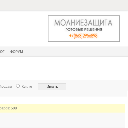
ОГ
ФОРУМ
Продам
Куплю
мотров:
508