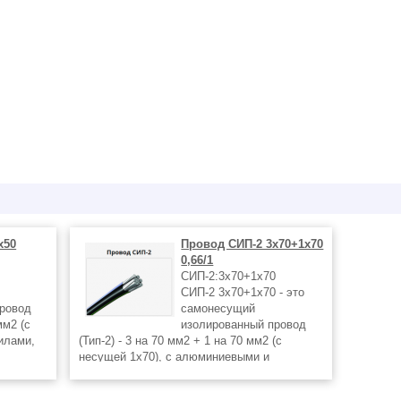
х50
Провод СИП-2 3х70+1х70
0,66/1
СИП-2:3х70+1х70
СИП-2 3х70+1х70 - это
провод
самонесущий
мм2 (с
изолированный провод
илами,
(Тип-2) - 3 на 70 мм2 + 1 на 70 мм2 (с
несущей 1x70), с алюминиевыми и
сталеалюминиевыми жилами, покрытыми
нное
изоляцией из светостабилизированного