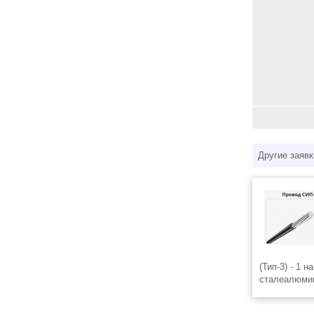
Другие заявк
(Тип-3) - 1 н
сталеалюми
изоляцией и
сшитого пол