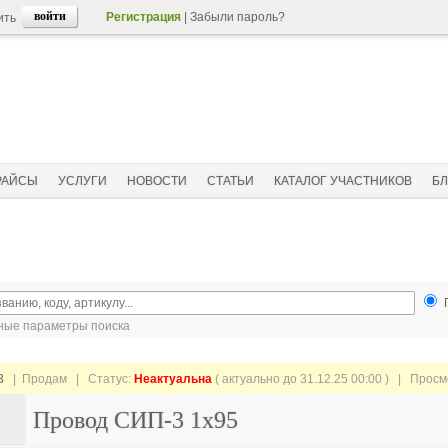
Регистрация
|
Забыли пароль?
ить
РАЙСЫ
УСЛУГИ
НОВОСТИ
СТАТЬИ
КАТАЛОГ УЧАСТНИКОВ
БЛ
ые параметры поиска
3
| Продам |
Статус:
Неактуальна
( актуально до 31.12.25 00:00 ) | Прос
Провод СИП-3 1х95