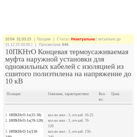
10:04 31.03.23
| Продам |
Статус:
Неактуальна
( актуально до
31.12.25 00:00 ) | Просмотров:
646
10ПКНтО Концевая термоусаживаемая
муфта наружной установки для
одножильных кабелей с изоляцией из
сшитого полиэтилена на напряжение до
10 кВ
Позиции:
Описание, характеристики:
Кол-
Цена:
во:
1.
10ПКНтО-1х(35-50)
кол-во жил - 3, сеч.каб. 16-25
2.
10ПКНтО-1х(70-120)
кол-во жил - 3, сеч.каб. 70-
120
3.
10ПКНтО-1х(150-
кол-во жил - 3, сеч.каб. 150-