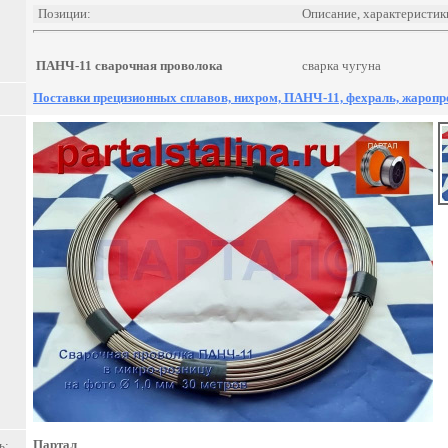
Позиции:
Описание, характеристик
ПАНЧ-11 сварочная проволока
сварка чугуна
Поставки прецизионных сплавов, нихром, ПАНЧ-11, фехраль, жаропр
Партал
ь: