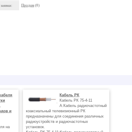
Продам
(8)
заявки:
кабеля
Кабель РК
тки
Кабель РК 75-4-11
,
А:Кабель радиочастотный
одов и
коаксиальный телевизионный РК
предназначены для соединения различных
радиоустройств и радиочастотных
еля на
установок.