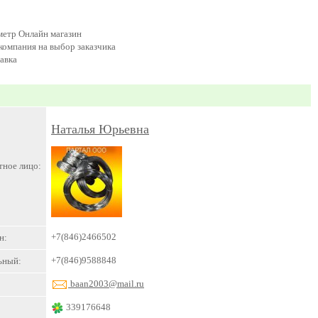
метр Онлайн магазин
омпания на выбор заказчика
авка
Наталья Юрьевна
тное лицо:
+7(846)2466502
н:
+7(846)9588848
ьный:
baan2003@mail.ru
339176648