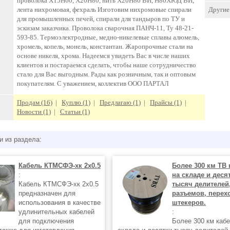
проволока Х15Н60, Х20Н80, нить Х20Н80 ВИ, Н80ХЮД ВИ,
Другие 
лента нихромовая, фехраль Изготовим нихромовые спирали
для промышленных печей, спирали для тандыров по ТУ и
эскизам заказчика. Проволока сварочная ПАНЧ-11, Ту 48-21-
593-85. Термоэлектродные, медно-никелевые сплавы алюмель,
хромель, копель, монель, константан. Жаропрочные стали на
основе никеля, хрома. Надеемся увидеть Вас в числе наших
клиентов и постараемся сделать, чтобы наше сотрудничество
стало для Вас выгодным. Рады как розничным, так и оптовым
покупателям. С уважением, коллектив ООО ПАРТАЛ
Продам (16)
|
Куплю (1)
|
Предлагаю (1)
|
Прайсы (1)
|
Новости (1)
|
Статьи (1)
и из раздела:
Кабель КТМСФЭ-хк 2х0.5
Более 300 км ТВ 
:
на складе и деся
Кабель КТМСФЭ-хк 2х0.5
тысяч делителей
предназначен для
разъемов, перех
использования в качестве
штекеров.
удлинительных кабелей
:
для подключения
Более 300 км каб