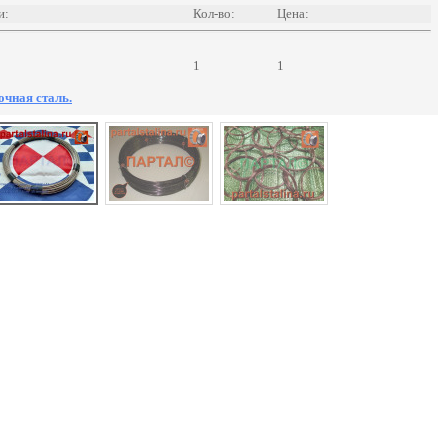
и:
Кол-во:
Цена:
1
1
очная сталь.