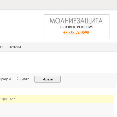
ОГ
ФОРУМ
Продам
Куплю
мотров:
665