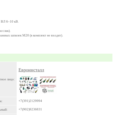
 ВЛ 6–10 кВ.
сслак).
ажных шпилек М20 (в комплект не входят).
Евроинсталл
тное лицо:
+7(391)2129994
н:
+7(902)9236831
ьный: