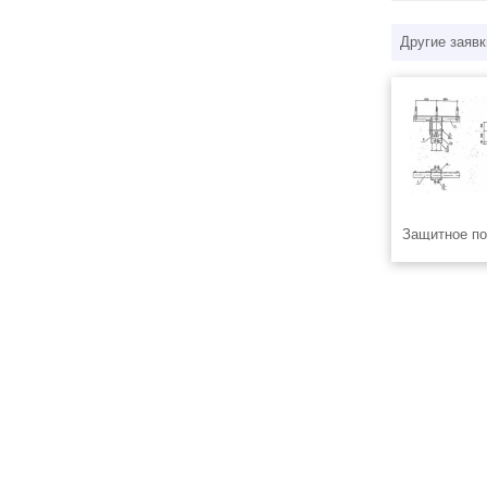
Другие заявк
Защитное по
(кузбасслак)
осуществляе
комплекте).