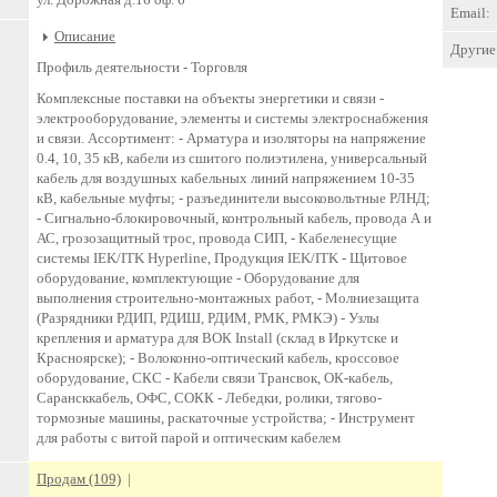
Email:
Описание
Другие 
Профиль деятельности -
Торговля
Комплексные поставки на объекты энергетики и связи -
электрооборудование, элементы и системы электроснабжения
и связи. Ассортимент: - Арматура и изоляторы на напряжение
0.4, 10, 35 кВ, кабели из сшитого полиэтилена, универсальный
кабель для воздушных кабельных линий напряжением 10-35
кВ, кабельные муфты; - разъединители высоковольтные РЛНД;
- Сигнально-блокировочный, контрольный кабель, провода А и
АС, грозозащитный трос, провода СИП, - Кабеленесущие
системы IEK/ITK Hyperline, Продукция IEK/ITK - Щитовое
оборудование, комплектующие - Оборудование для
выполнения строительно-монтажных работ, - Молниезащита
(Разрядники РДИП, РДИШ, РДИМ, РМК, РМКЭ) - Узлы
крепления и арматура для ВОК Install (склад в Иркутске и
Красноярске); - Волоконно-оптический кабель, кроссовое
оборудование, СКС - Кабели связи Трансвок, ОК-кабель,
Сарансккабель, ОФС, СОКК - Лебедки, ролики, тягово-
тормозные машины, раскаточные устройства; - Инструмент
для работы с витой парой и оптическим кабелем
Продам (109)
|