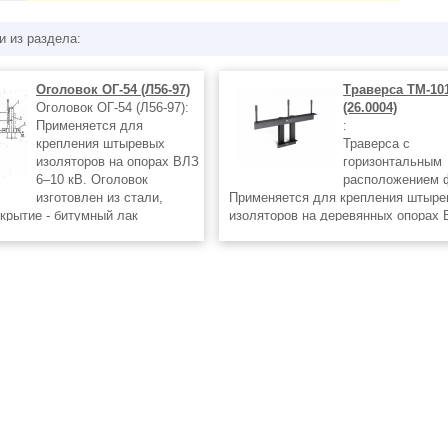
и из раздела:
Оголовок ОГ-54 (Л56-97)
Траверса ТМ-10
Оголовок ОГ-54 (Л56-97):
(26.0004)
Применяется для
:
крепления штыревых
Траверса с
изоляторов на опорах ВЛЗ
горизонтальным
6–10 кВ. Оголовок
расположением 
изготовлен из стали,
Применяется для крепления штыр
крытие - битумный лак
изоляторов на деревянных опорах 
. Крепление оголовка на опоре
кВ. Траверса изготовлена из стали,
тся при помощи болтов М16 (в
Защитное покрытие - битумный лак
 Для фиксации изоляторов
(кузбасслак). Крепление траверсы 
осуществляется при помощи монт