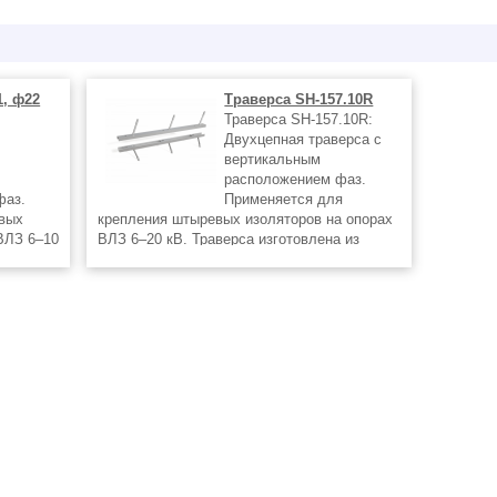
1, ф22
Траверса SH-157.10R
Траверса SH-157.10R:
Двухцепная траверса с
вертикальным
расположением фаз.
фаз.
Применяется для
евых
крепления штыревых изоляторов на опорах
ВЛЗ 6–10
ВЛЗ 6–20 кВ. Траверса изготовлена из
стали, Защитное покрытие - цинк. Крепление
траверсы на опоре осуществляется при
на опоре
помощи трех монтажных шпилек
ажных