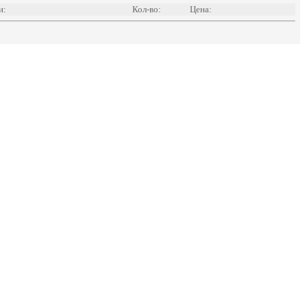
и:
Кол-во:
Цена: