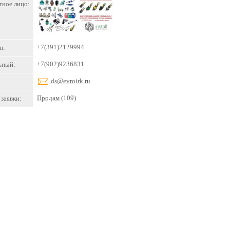
тное лицо:
+7(391)2129994
н:
+7(902)9236831
ьный:
ds@evroirk.ru
Продам
(109)
заявки: