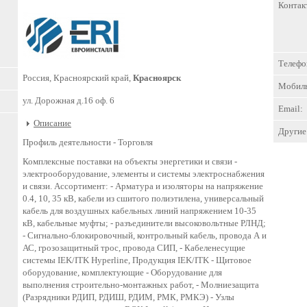
Контак
Телефо
Россия, Красноярский край,
Красноярск
Мобил
ул. Дорожная д.16 оф. 6
Email:
Описание
Другие 
Профиль деятельности -
Торговля
Комплексные поставки на объекты энергетики и связи -
электрооборудование, элементы и системы электроснабжения
и связи. Ассортимент: - Арматура и изоляторы на напряжение
0.4, 10, 35 кВ, кабели из сшитого полиэтилена, универсальный
кабель для воздушных кабельных линий напряжением 10-35
кВ, кабельные муфты; - разъединители высоковольтные РЛНД;
- Сигнально-блокировочный, контрольный кабель, провода А и
АС, грозозащитный трос, провода СИП, - Кабеленесущие
системы IEK/ITK Hyperline, Продукция IEK/ITK - Щитовое
оборудование, комплектующие - Оборудование для
выполнения строительно-монтажных работ, - Молниезащита
(Разрядники РДИП, РДИШ, РДИМ, РМК, РМКЭ) - Узлы