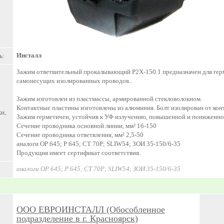
Инсталл
ь:
Зажим ответвительный прокалывающий P2X-150.1 предназначен для герм
самонесущих изолированных проводов..
Зажим изготовлен из пластмассы, армированной стекловолокном.
Контактные пластины изготовлены из алюминия. Болт изолирован от кон
и,
Зажим герметичен, устойчив к УФ излучению, повышенной и пониженной
Сечение проводника основной линии, мм² 16-150
Сечение проводника ответвления, мм² 2,5-50
аналоги OP 645; P 645; CT 70P; SLIW54; ЗОИ 35-150/6-35
Продукция имеет сертификат соответствия.
аналоги OP 645; P 645; CT 70P; SLIW54; ЗОИ 35-150/6-35
ООО ЕВРОИНСТАЛЛ (Обособленное
подразделение в г. Красноярск)