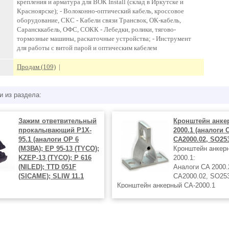
крепления и арматура для ВОК Install (склад в Иркутске и
Красноярске); - Волоконно-оптический кабель, кроссовое
оборудование, СКС - Кабели связи Трансвок, ОК-кабель,
Сарансккабель, ОФС, СОКК - Лебедки, ролики, тягово-
тормозные машины, раскаточные устройства; - Инструмент
для работы с витой парой и оптическим кабелем
Продам (109)
|
и из раздела:
Зажим ответвительный
Кронштейн анке
прокалывающий P1X-
2000.1 (аналоги 
95.1 (аналоги OP 6
СА2000.02, SO25
(МЗВА); EP 95-13 (TYCO);
Кронштейн анкер
KZEP-13 (TYCO); P 616
2000.1:
(NILED); TTD 051F
Аналоги CA 2000.
(SICAME); SLIW 11.1
СА2000.02, SO25
Кронштейн анкерный СА-2000.1
5.1:Сечение кабеля, мм² 16-
предназначен для крепления анкер
зажима на опорах ВЛ и различных
твительный прокалывающий
сооружениях. Установка кронштейн
назначен для герметичного
производится при помощи анкерны