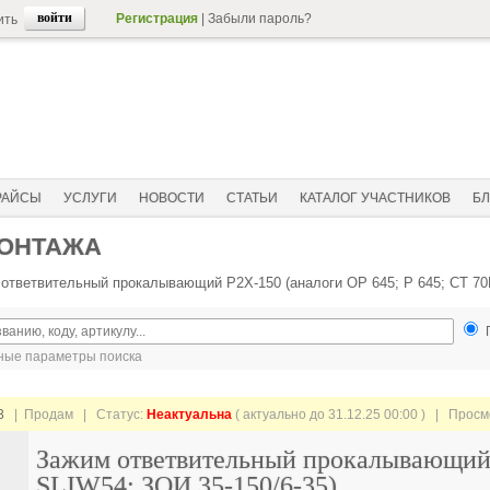
Регистрация
|
Забыли пароль?
ить
РАЙСЫ
УСЛУГИ
НОВОСТИ
СТАТЬИ
КАТАЛОГ УЧАСТНИКОВ
БЛ
МОНТАЖА
ответвительный прокалывающий P2X-150 (аналоги OP 645; P 645; CT 70P
ые параметры поиска
3
| Продам |
Статус:
Неактуальна
( актуально до 31.12.25 00:00 ) | Прос
Зажим ответвительный прокалывающий P
SLIW54; ЗОИ 35-150/6-35)