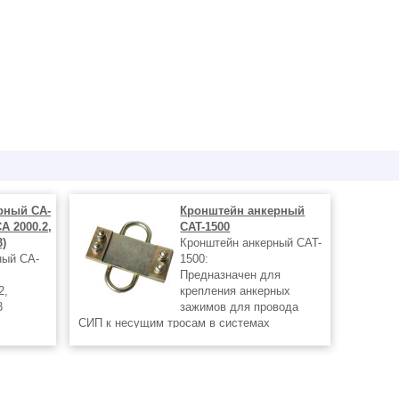
рный CA-
Кронштейн анкерный
CA 2000.2,
CAT-1500
3)
Кронштейн анкерный CAT-
ный CA-
1500:
Предназначен для
2,
крепления анкерных
3
зажимов для провода
СИП к несущим тросам в системах
ного
наружного и внутреннего тросового
освещения без использования опор
а
(освещение открытых складских площадок,
х
освещение автостоянок и т.п). Монтаж