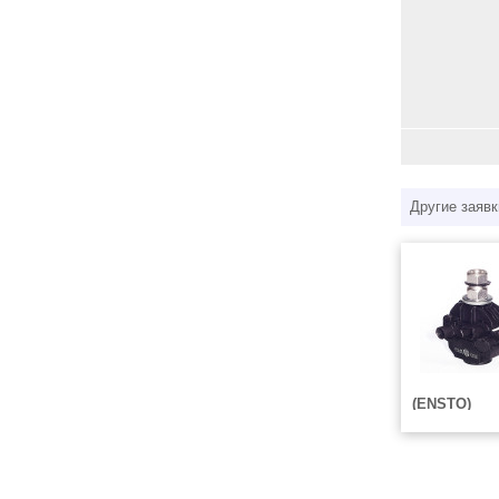
Другие заявк
(ENSTO)
Зажим P1X-9
95/1,5-16
Зажим отве
P1X-95 пред