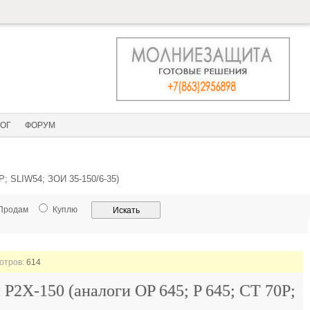
ОГ
ФОРУМ
; SLIW54; ЗОИ 35-150/6-35)
Продам
Куплю
мотров:
614
2X-150 (аналоги OP 645; P 645; CT 70P;