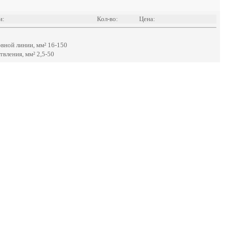
и:
Кол-во:
Цена:
вной линии, мм² 16-150
вления, мм² 2,5-50