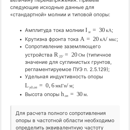
следующие исходные данные для
«стандартной» молнии и типовой опоры:
I
м
=
30
кА
Амплитуда тока молнии
;
к
А
м
A
=
20
кА/мкс
Крутизна фронта тока
;
к
А
м
к
с
Сопротивление заземляющего
R
З
У
=
20
Ом
устройства
(типичное
О
м
З
У
значение для суглинистых грунтов,
регламентируемое ПУЭ п. 2.5.129);
Удельная индуктивность опоры
L
мкГн/м
у
д
.
о
п
=
0
,
6
;
м
к
Г
н
м
у
д
о
п
h
о
п
=
30
м
Высота опоры
.
м
о
п
Для расчета полного сопротивления
опоры в частотной области необходимо
определить эквивалентную частоту