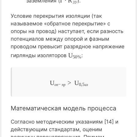
заземления (
).
З
У
Условие перекрытия изоляции (так
называемое «обратное перекрытие» с
опоры на провод) наступает, если разность
потенциалов между опорой и фазным
проводом превысит разрядное напряжение
U
50
%
гирлянды изоляторов
:
U
о
п
−
п
р
>
U
0
,
5
и
з
о
п
п
р
и
з
Математическая модель процесса
Согласно методическим указаниям [14] и
действующим стандартам, оценим
величину перенапряжения. Примем