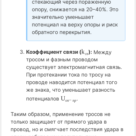
стекающий через пораженную
опору, снижается на 20–40%. Это
значительно уменьшает
потенциал на верху опоры и риск
обратного перекрытия.
k
с
в
Коэффициент связи (
):
Между
с
в
тросом и фазным проводом
существует электромагнитная связь.
При протекании тока по тросу на
проводе наводится потенциал того
же знака, что уменьшает разность
U
о
п
−
п
р
потенциалов
.
о
п
п
р
Таким образом, применение тросов не
только защищает от прямого удара в
провод, но и смягчает последствия удара в