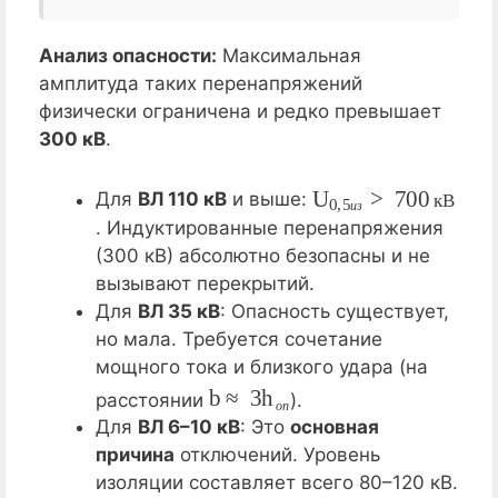
Анализ опасности:
Максимальная
амплитуда таких перенапряжений
физически ограничена и редко превышает
300 кВ
.
U
0
,
5
и
з
>
700
кВ
Для
ВЛ 110 кВ
и выше:
к
В
и
з
. Индуктированные перенапряжения
(300 кВ) абсолютно безопасны и не
вызывают перекрытий.
Для
ВЛ 35 кВ
: Опасность существует,
но мала. Требуется сочетание
мощного тока и близкого удара (на
b
≈
3
h
о
п
расстоянии
).
о
п
Для
ВЛ 6–10 кВ
: Это
основная
причина
отключений. Уровень
изоляции составляет всего 80–120 кВ.