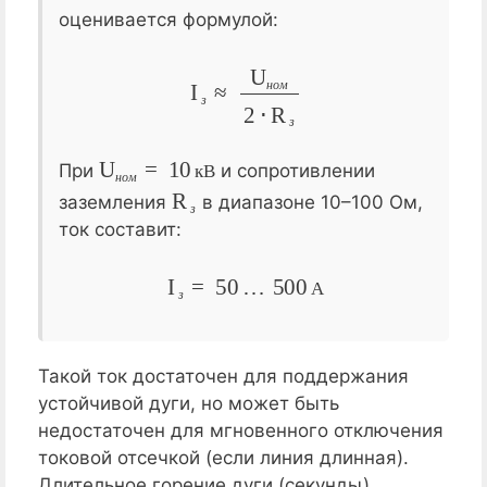
оценивается формулой:
I
з
≈
U
н
о
м
2
⋅
R
з
н
о
м
з
з
U
н
о
м
=
10
кВ
При
и сопротивлении
к
В
н
о
м
R
з
заземления
в диапазоне 10–100 Ом,
з
ток составит:
I
з
=
50
…
500
А
А
з
Такой ток достаточен для поддержания
устойчивой дуги, но может быть
недостаточен для мгновенного отключения
токовой отсечкой (если линия длинная).
Длительное горение дуги (секунды)