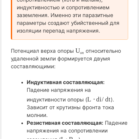
индуктивностью и сопротивлением
заземления. Именно эти паразитные
параметры создают убийственный для
изоляции перепад напряжения.
U
о
п
Потенциал верха опоры
относительно
о
п
удаленной земли формируется двумя
составляющими:
Индуктивная составляющая:
Падение напряжения на
L
⋅
d
i
/
d
t
индуктивности опоры (
).
Зависит от крутизны фронта тока
молнии.
Резистивная составляющая:
Падение
напряжения на сопротивлении
I
⋅
R
З
У