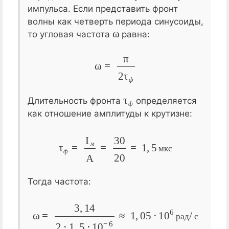
импульса. Если представить фронт
волны как четверть периода синусоиды,
ω
то угловая частота
равна:
ω
=
π
2
τ
ф
ф
τ
ф
Длительность фронта
определяется
ф
как отношение амплитуды к крутизне:
τ
ф
=
I
м
A
=
30
20
=
1
,
5
мкс
м
м
к
с
ф
Тогда частота:
ω
=
3
,
14
2
⋅
1
,
5
⋅
10
−
6
≈
1
,
05
⋅
10
6
рад/с
р
а
д
с