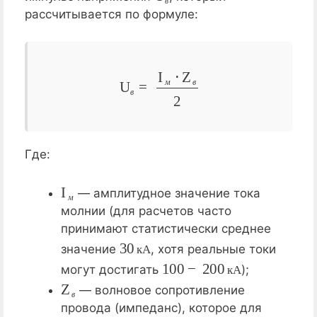
в
рассчитывается по формуле:
U
в
=
I
м
⋅
Z
в
2
м
в
в
Где:
I
м
— амплитудное значение тока
м
молнии (для расчетов часто
принимают статистически среднее
30
кА
значение
, хотя реальные токи
к
А
100
−
200
кА
могут достигать
);
к
А
Z
в
— волновое сопротивление
в
провода (импеданс), которое для