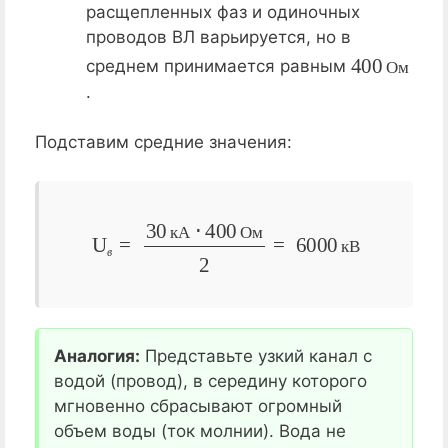
расщепленных фаз и одиночных
проводов ВЛ варьируется, но в
400
Ом
среднем принимается равным
О
м
.
Подставим средние значения:
U
в
=
30
кА
⋅
400
Ом
2
=
6000
кВ
к
А
О
м
к
В
в
Аналогия:
Представьте узкий канал с
водой (провод), в середину которого
мгновенно сбрасывают огромный
объем воды (ток молнии). Вода не