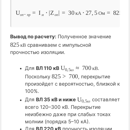
U
о
п
−
п
р
=
I
м
⋅
|
Z
825
о
п
|
кВ
=
30
кА
⋅
27
,
5
Ом
=
к
А
О
м
к
В
о
п
п
р
м
о
п
Вывод по расчету:
Полученное значение
825
кВ
сравниваем с импульсной
к
В
прочностью изоляции.
U
0
,
5
и
з
≈
700
кВ
Для
ВЛ 110 кВ
.
к
В
и
з
825
>
700
Поскольку
, перекрытие
произойдет с вероятностью, близкой к
100%.
U
0
,
5
и
з
Для
ВЛ 35 кВ и ниже
составляет
и
з
всего 120–300 кВ. Перекрытие
неизбежно даже при слабых токах
молнии (порядка 5–10 кА).
Для
ВЛ 220 кВ
прочность изоляции