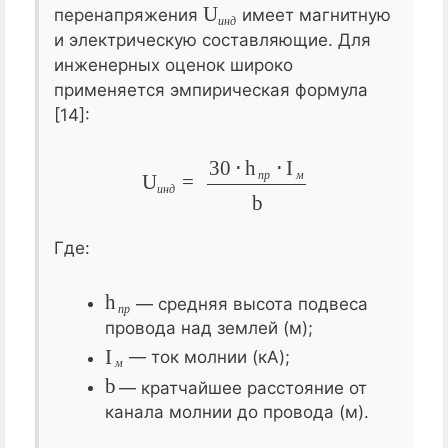
U
и
н
д
перенапряжения
имеет магнитную
и
н
д
и электрическую составляющие. Для
инженерных оценок широко
применяется эмпирическая формула
[14]:
U
и
н
д
=
30
⋅
h
п
р
⋅
I
м
b
п
р
м
и
н
д
Где:
h
п
р
— средняя высота подвеса
п
р
провода над землей (м);
I
м
— ток молнии (кА);
м
b
— кратчайшее расстояние от
канала молнии до провода (м).