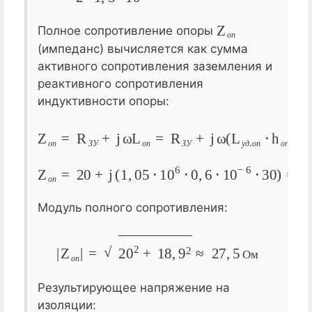
Z
о
п
Полное сопротивление опоры
о
п
(импеданс) вычисляется как сумма
активного сопротивления заземления и
реактивного сопротивления
индуктивности опоры:
Z
о
п
=
R
З
У
+
j
ω
L
о
п
о
=
п
R
)
З
У
+
j
ω
(
L
у
д
.
о
п
⋅
h
о
п
З
У
о
п
З
У
у
д
о
п
о
п
Z
о
п
=
20
+
j
(
1
20
,
05
+
⋅
j
10
18
6
,
9
⋅
0
Ом
,
6
⋅
10
−
6
⋅
30
)
=
о
п
Модуль полного сопротивления:
|
Z
о
п
|
=
20
2
+
18
,
9
2
≈
27
,
5
Ом
О
м
о
п
Результирующее напряжение на
изоляции: