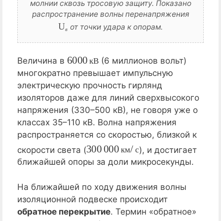
молнии сквозь тросовую защиту. Показано
распространение волны перенапряжения
U
в
от точки удара к опорам.
в
6000
кВ
Величина в
(6 миллионов вольт)
к
В
многократно превышает импульсную
электрическую прочность гирлянд
изоляторов даже для линий сверхвысокого
напряжения (330–500 кВ), не говоря уже о
классах 35–110 кВ. Волна напряжения
распространяется со скоростью, близкой к
300
км/с
000
скорости света (
), и достигает
к
м
с
ближайшей опоры за доли микросекунды.
На ближайшей по ходу движения волны
изоляционной подвеске происходит
обратное перекрытие
. Термин «обратное»