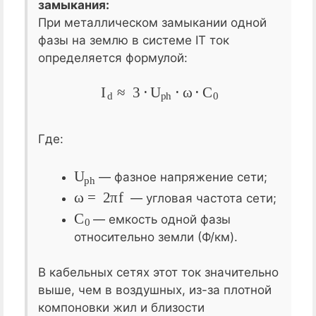
замыкания:
При металлическом замыкании одной
фазы на землю в системе IT ток
определяется формулой:
I
d
≈
3
⋅
U
p
h
⋅
ω
⋅
C
0
Где:
U
p
h
— фазное напряжение сети;
ω
=
2
π
f
— угловая частота сети;
C
0
— емкость одной фазы
относительно земли (Ф/км).
В кабельных сетях этот ток значительно
выше, чем в воздушных, из-за плотной
компоновки жил и близости