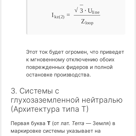
I
k
z
(
2
)
=
3
⋅
U
l
i
n
e
Z
l
o
o
p
Этот ток будет огромен, что приведет
к мгновенному отключению обоих
поврежденных фидеров и полной
остановке производства.
3. Системы с
глухозаземленной нейтралью
(Архитектура типа Т)
Первая буква
Т
(от лат.
Terra
— Земля) в
маркировке системы указывает на