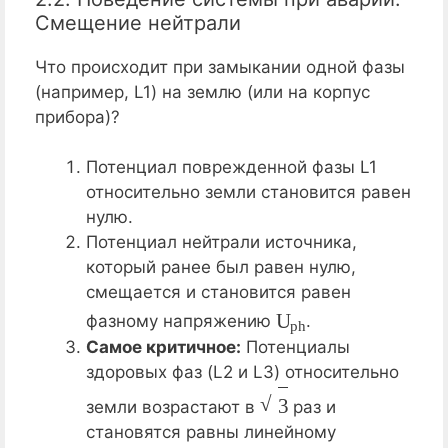
Смещение нейтрали
Что происходит при замыкании одной фазы
(например, L1) на землю (или на корпус
прибора)?
Потенциал поврежденной фазы L1
относительно земли становится равен
нулю.
Потенциал нейтрали источника,
который ранее был равен нулю,
смещается и становится равен
U
p
h
фазному напряжению
.
Самое критичное:
Потенциалы
здоровых фаз (L2 и L3) относительно
3
земли возрастают в
раз и
становятся равны линейному
U
l
i
n
e