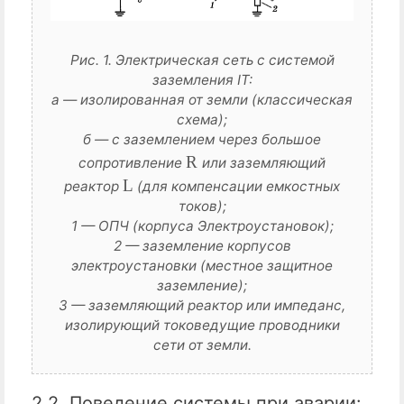
Рис. 1. Электрическая сеть с системой
заземления IT:
а — изолированная от земли (классическая
схема);
б — с заземлением через большое
R
сопротивление
или заземляющий
L
реактор
(для компенсации емкостных
токов);
1 — ОПЧ (корпуса Электроустановок);
2 — заземление корпусов
электроустановки (местное защитное
заземление);
3 — заземляющий реактор или импеданс,
изолирующий токоведущие проводники
сети от земли.
2.2. Поведение системы при аварии: