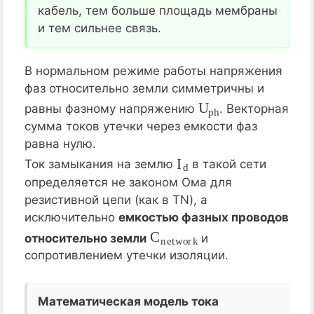
кабель, тем больше площадь мембраны
и тем сильнее связь.
В нормальном режиме работы напряжения
фаз относительно земли симметричны и
U
p
h
равны фазному напряжению
. Векторная
сумма токов утечки через емкости фаз
равна нулю.
I
d
Ток замыкания на землю
в такой сети
определяется не законом Ома для
резистивной цепи (как в TN), а
исключительно
емкостью фазных проводов
C
n
e
t
w
o
r
k
относительно земли
и
сопротивлением утечки изоляции.
Математическая модель тока