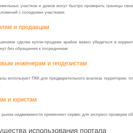
емельных участков и домов могут быстро проверить границы своег
аложений с соседними участками.
елям и продавцам
шением сделки купли-продажи крайне важно убедиться в коррект
нут без обращения к посредникам.
овым инженерам и геодезистам
лы используют ПКК для предварительного анализа территории, п
.
ам и юристам
рынка недвижимости применяют сервис для экспресс-проверки объе
щества использования портала