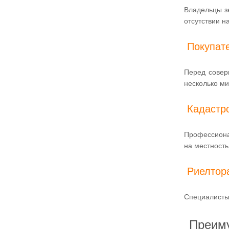
Владельцы з
отсутствии н
Покупат
Перед совер
несколько ми
Кадастр
Профессиона
на местность
Риелтор
Специалисты 
Преиму