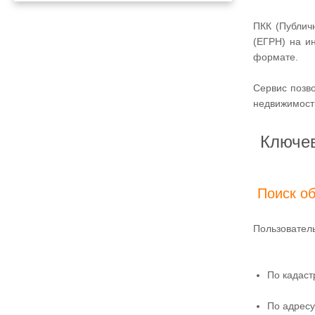
ПКК (Публич
(ЕГРН) на и
формате.
Сервис позв
недвижимост
Ключев
Поиск о
Пользовател
По кадаст
По адресу