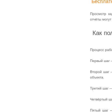
Бесплат
Просмотр ка
отчёты могут
Как по
Процесс рабо
Первый шаг —
Второй шаг 
объекта.
Третий шаг —
Четвёртый ша
Пятый шаг —