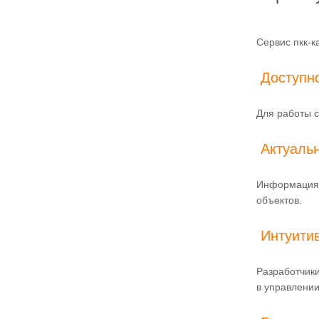
Сервис пкк-к
Доступн
Для работы с
Актуаль
Информация 
объектов.
Интуити
Разработчики
в управлении