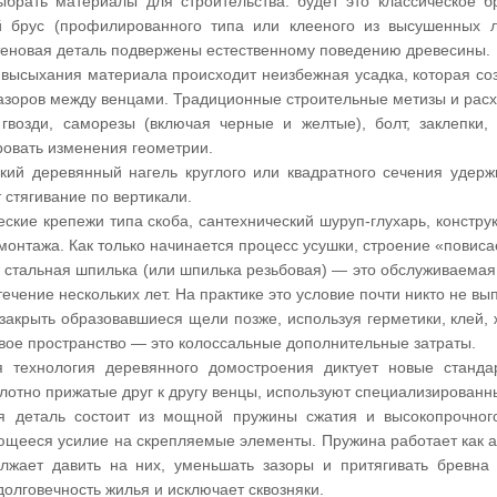
ыбрать материалы для строительства: будет это классическое 
 брус (профилированного типа или клееного из высушенных л
теновая деталь подвержены естественному поведению древесины.
 высыхания материала происходит неизбежная усадка, которая соз
азоров между венцами. Традиционные строительные метизы и расх
гвозди, саморезы (включая черные и желтые), болт, заклепки
овать изменения геометрии.
кий деревянный нагель круглого или квадратного сечения удер
 стягивание по вертикали.
ские крепежи типа скоба, сантехнический шуруп-глухарь, констру
монтажа. Как только начинается процесс усушки, строение «повиса
 стальная шпилька (или шпилька резьбовая) — это обслуживаемая
течение нескольких лет. На практике это условие почти никто не вы
закрыть образовавшиеся щели позже, используя герметики, клей, 
ое пространство — это колоссальные дополнительные затраты.
 технология деревянного домостроения диктует новые станд
лотно прижатые друг к другу венцы, используют специализированн
я деталь состоит из мощной пружины сжатия и высокопрочного
щееся усилие на скрепляемые элементы. Пружина работает как а
лжает давить на них, уменьшать зазоры и притягивать бревна 
долговечность жилья и исключает сквозняки.