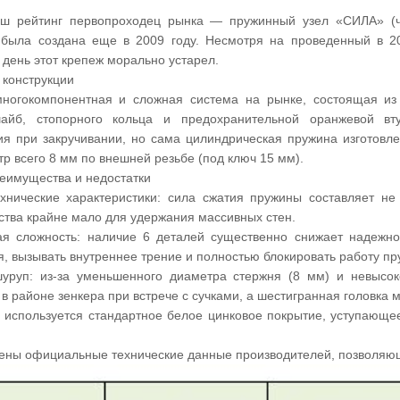
ш рейтинг первопроходец рынка — пружинный узел «СИЛА» (ч
 была создана еще в 2009 году. Несмотря на проведенный в 20
день этот крепеж морально устарел.
 конструкции
ногокомпонентная и сложная система на рынке, состоящая из 
айб, стопорного кольца и предохранительной оранжевой вту
ия при закручивании, но сама цилиндрическая пружина изготовле
р всего 8 мм по внешней резьбе (под ключ 15 мм).
еимущества и недостатки
хнические характеристики: сила сжатия пружины составляет не
ства крайне мало для удержания массивных стен.
я сложность: наличие 6 деталей существенно снижает надежнос
, вызывать внутреннее трение и полностью блокировать работу пр
уруп: из-за уменьшенного диаметра стержня (8 мм) и невысоко
в районе зенкера при встрече с сучками, а шестигранная головка
 используется стандартное белое цинковое покрытие, уступающе
ены официальные технические данные производителей, позволяющ