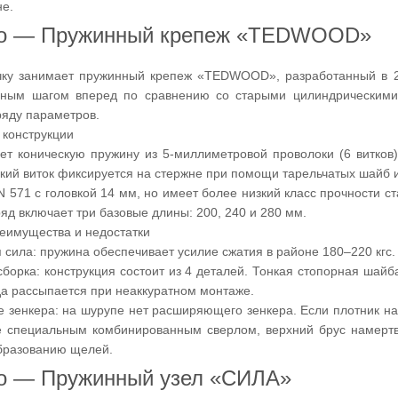
не.
то — Пружинный крепеж «TEDWOOD»
чку занимает пружинный крепеж «TEDWOOD», разработанный в 20
зным шагом вперед по сравнению со старыми цилиндрическими у
ряду параметров.
 конструкции
ет коническую пружину из 5-миллиметровой проволоки (6 витков)
ий виток фиксируется на стержне при помощи тарельчатых шайб и
N 571 с головкой 14 мм, но имеет более низкий класс прочности ст
д включает три базовые длины: 200, 240 и 280 мм.
еимущества и недостатки
 сила: пружина обеспечивает усилие сжатия в районе 180–220 кгс.
борка: конструкция состоит из 4 деталей. Тонкая стопорная шайб
да рассыпается при неаккуратном монтаже.
е зенкера: на шурупе нет расширяющего зенкера. Если плотник на
 специальным комбинированным сверлом, верхний брус намертво
бразованию щелей.
то — Пружинный узел «СИЛА»