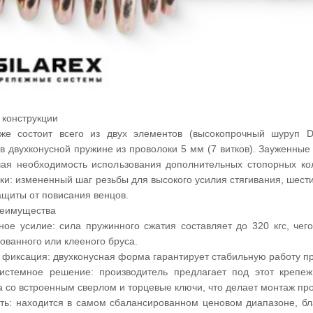
 конструкции
же состоит всего из двух элементов (высокопрочный шуруп 
в двухконусной пружине из проволоки 5 мм (7 витков). Зауженны
чая необходимость использования дополнительных стопорных к
ки: измененный шаг резьбы для высокого усилия стягивания, шест
ащиты от повисания венцов.
еимущества
ое усилие: сила пружинного сжатия составляет до 320 кгс, чег
ванного или клееного бруса.
фиксация: двухконусная форма гарантирует стабильную работу п
системное решение: производитель предлагает под этот креп
 со встроенным сверлом и торцевые ключи, что делает монтаж п
ть: находится в самом сбалансированном ценовом диапазоне, бл