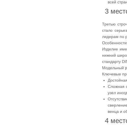
всей стра
3 мес
Третью стро
стало серье
лидерам по 
Особенности
Изделие име
нижний широк
стандарту DI
Модельный ря
Ключевые пр
Достойная
Сложная с
узел иног
Отсутстви
сверление
венца и о
4 мес