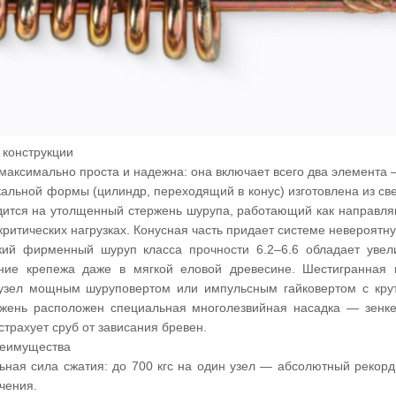
 конструкции
максимально проста и надежна: она включает всего два элемента
кальной формы (цилиндр, переходящий в конус) изготовлена из св
дится на утолщенный стержень шурупа, работающий как направля
критических нагрузках. Конусная часть придает системе невероятну
ий фирменный шуруп класса прочности 6.2–6.6 обладает увели
ние крепежа даже в мягкой еловой древесине. Шестигранная
 узел мощным шуруповертом или импульсным гайковертом с кру
ржень расположен специальная многолезвийная насадка — зенке
трахует сруб от зависания бревен.
еимущества
ная сила сжатия: до 700 кгс на один узел — абсолютный рекор
чения.