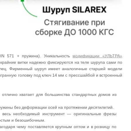
DIN 571 + пружина). Уникальность
модификации «УЛЬТРА»
е крайние витки надежно фиксируются на теле шурупа сами по
олец. Фирменный шуруп имеет аналогичные старшей модели
игранную головку под ключ 14 мм с прессшайбой и встроенный
о отлично хватает для большинства стандартных домов из
ружины без деформации осей на протяжении десятилетий.
еж весь необходимый инструмент — оригинальные фрезы
ростым и безошибочным.
агодаря чему поставляется крупным оптом и в розницу по