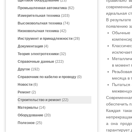
правильно в
Щитовое оборудование
(23)
современный
Промышленная автоматика
(62)
идеальная с
Измерительная техника
(103)
В результате
Высоковольтная техника
(74)
появлению з
Низковольтная техника
(42)
Обычные 
Инструмент и принадлежности
(28)
компенсир
Классичес
Документация
(4)
исключает
Теория электротехники
(32)
Металличе
Справочные данные
(222)
в момент 
Другое
(192)
Резьбовая
Справочник по кабелю и проводу
(0)
месяца в 
Пытаться 
Новости
(6)
межвенцов
Ремонт
(2)
Современная
Строительство и ремонт
(22)
обеспечить п
Материалы
(14)
Каждая така
Оборудование
(20)
непрекращаю
Полезное
(25)
а она продо
гарантирует 