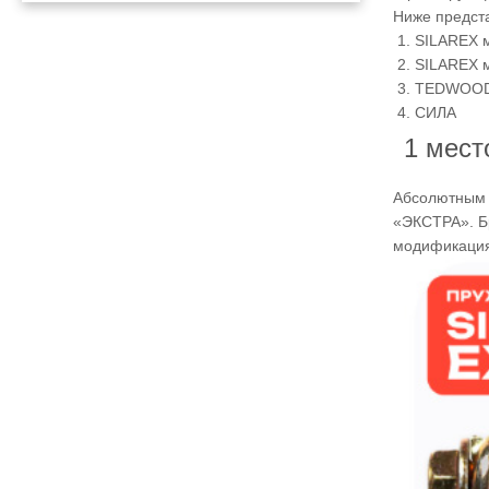
Ниже предста
SILAREX 
SILAREX 
TEDWOO
СИЛА
1 мес
Абсолютным 
«ЭКСТРА». Б
модификация