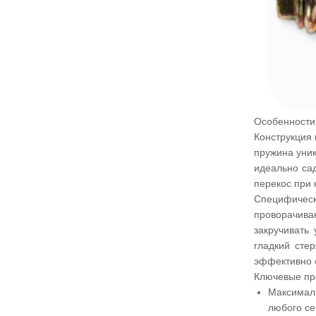
Особенности
Конструкция 
пружина уни
идеально са
перекос при 
Специфическ
проворачива
закручивать
гладкий сте
эффективно с
Ключевые пр
Максималь
любого се