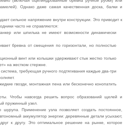
бревно (включая оцилиндрованные бревна ручной рубки) или
амелей). Однако даже самая качественная доска, балки и
дает сильное напряжение внутри конструкции. Это приводит к
одники часто не справляются:
, анкер или шпилька не имеют возможности динамически
живает бревна от смещения по горизонтали, но полностью
кционный винт или колышки удерживают стык жестко только
ет» на жестком стержне.
 система, требующая ручного подтягивания каждые два-три
полняет.
жидкие гвозди, монтажная пена или бесконечно конопатить
арты. Чтобы навсегда решить вопрос образований щелей и
ый пружинный узел.
 шурупа. Применение узла позволяет создать постоянное,
втономный аккумулятор энергии: деревянные детали усыхают,
друг к другу. Это оптимальное решение на рынке, которое