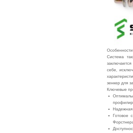
Особенности
Система так
заключается 
себе, исклю
характеристи
зенкер для з
Ключевые пр
Оптимальн
профилиро
Надежная 
Готовое 
Форстнера
Доступнос