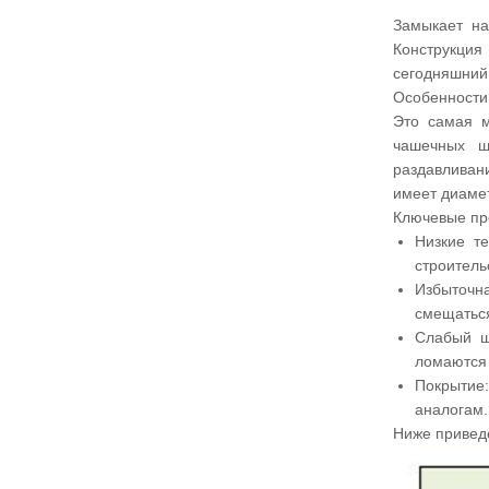
Замыкает на
Конструкция
сегодняшний 
Особенности
Это самая м
чашечных ш
раздавливан
имеет диамет
Ключевые пр
Низкие те
строитель
Избыточна
смещаться
Слабый ш
ломаются 
Покрытие:
аналогам.
Ниже привед