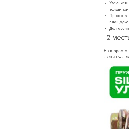
Увеличен
толщиной 
Простота 
площадке
Долговечн
2 мес
На втором м
«УЛЬТРА». Д