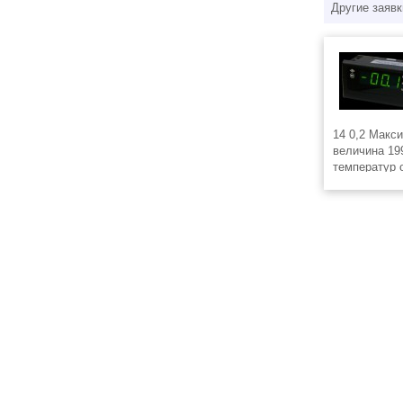
Другие заявк
14 0,2 Макс
величина 19
температур 
преобразова
разделение 
Гальваничес
цепи от цепи