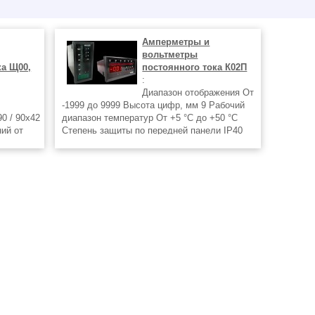
Амперметры и
вольтметры
ка Щ00,
постоянного тока К02П
:
Диапазон отображения От
-1999 до 9999 Высота цифр, мм 9 Рабочий
0 / 90х42
диапазон температур От +5 °C до +50 °C
ий от
Степень защиты по передней панели IP40
Класс точности 0,1 или 0,2 Время
ность
преобразования, не более, с 3 Тип
интерфейса RS485 протокол Modbus RTU
Скорость