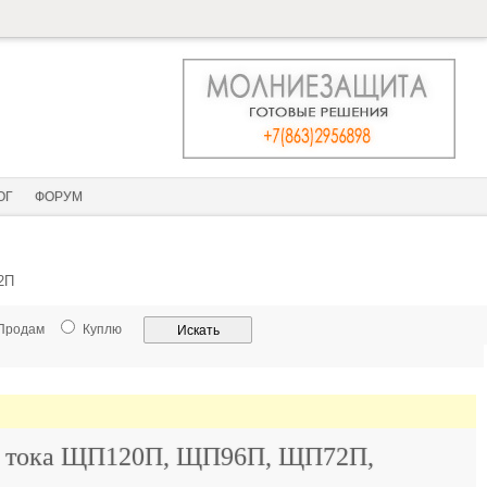
ОГ
ФОРУМ
2П
Продам
Куплю
го тока ЩП120П, ЩП96П, ЩП72П,