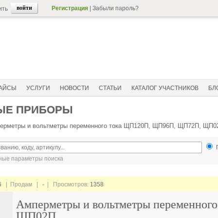
Регистрация
|
Забыли пароль?
ить
АЙСЫ
УСЛУГИ
НОВОСТИ
СТАТЬИ
КАТАЛОГ УЧАСТНИКОВ
БЛ
ВЫЕ ПРИБОРЫ
ерметры и вольтметры переменного тока ЩП120П, ЩП96П, ЩП72П, ЩП0
ые параметры поиска
6
| Продам |
-
| Просмотров:
1358
Амперметры и вольтметры переменно
ЩП02П