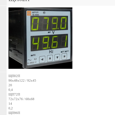
ЩП02П
96х48х122 / 92х45
20
0,4
ЩП72П
72х72х76 / 68х68
14
0,2
ЩП96П