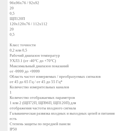
96х96х76 / 92х92
20
0,5
ЩП120П
120х120х76 / 112х112
20
0,5
Класс точности
0,2 или 0,5
Рабочий диапазон температур
УХЛ3.1 (от -40°С до +70°С)
Максимальный диапазон показаний
от -9999 до +9999
Область частот измеряемых / преобразуемых сигналов
от 45 до 65 Гц / от 45 до 55 Гц*
Количество измерительных каналов
1
Количество отображаемых параметров
1 или 2 (ЩП72П, ЩП96П, ЩП120П) для
отображения частоты входного сигнала
Гальваническая развязка входных и выходных цепей и питания
есть
Степень защиты по передней панели
IP50