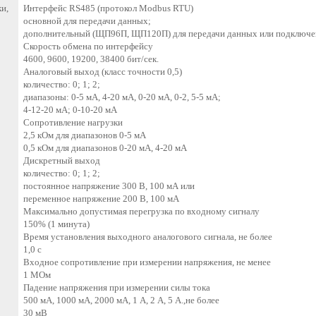
и,
Интерфейс RS485 (протокол Modbus RTU)
основной для передачи данных;
дополнительный (ЩП96П, ЩП120П) для передачи данных или подключен
Скорость обмена по интерфейсу
4600, 9600, 19200, 38400 бит/сек.
Аналоговый выход (класс точности 0,5)
количество: 0; 1; 2;
диапазоны: 0-5 мА, 4-20 мА, 0-20 мА, 0-2, 5-5 мА;
4-12-20 мА; 0-10-20 мА
Сопротивление нагрузки
2,5 кОм для диапазонов 0-5 мА
0,5 кОм для диапазонов 0-20 мА, 4-20 мА
Дискретный выход
количество: 0; 1; 2;
постоянное напряжение 300 В, 100 мА или
переменное напряжение 200 В, 100 мА
Максимально допустимая перегрузка по входному сигналу
150% (1 минута)
Время установления выходного аналогового сигнала, не более
1,0 с
Входное сопротивление при измерении напряжения, не менее
1 МОм
Падение напряжения при измерении силы тока
500 мА, 1000 мА, 2000 мА, 1 А, 2 А, 5 А.,не более
30 мВ