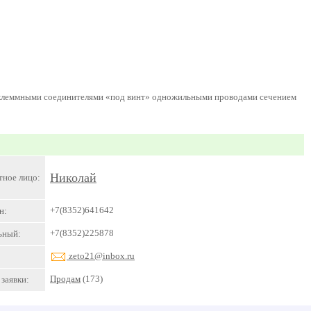
 клеммными соединителями «под винт» одножильными проводами сечением
Николай
тное лицо:
+7(8352)641642
н:
+7(8352)225878
ьный:
zeto21@inbox.ru
Продам
(173)
заявки: