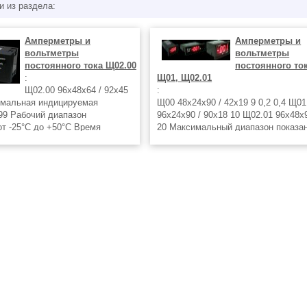
и из раздела:
Амперметры и
Амперметры и
вольтметры
вольтметры
постоянного тока Щ02.00
постоянного то
:
Щ01, Щ02.01
Щ02.00 96х48х64 / 92х45
:
имальная индицируемая
Щ00 48х24х90 / 42х19 9 0,2 0,4 Щ01
99 Рабочий диапазон
96х24х90 / 90х18 10 Щ02.01 96х48х9
от -25°С до +50°С Время
20 Максимальный диапазон показан
ния 0,5с Гальваническое
-1999 до +1999 Рабочий диапазон
входных цепей нет
температур от +5°С до +50°С Влаж
кая развязка измерительной
воздуха, не более 80% при +25 ºС
 питания
Температура транспортирования от