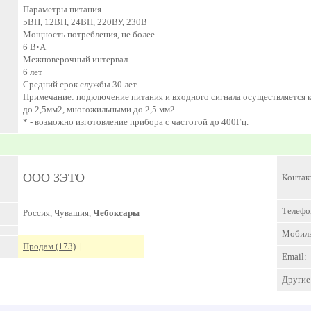
Параметры питания
5ВН, 12ВН, 24ВН, 220ВУ, 230В
Мощность потребления, не более
6 В•А
Межповерочный интервал
6 лет
Средний срок службы 30 лет
Примечание: подключение питания и входного сигнала осуществляется
до 2,5мм2, многожильными до 2,5 мм2.
* - возможно изготовление прибора с частотой до 400Гц.
ООО ЗЭТО
Контак
Телефо
Россия, Чувашия,
Чебоксары
Мобил
Продам (173)
|
Email:
Другие 