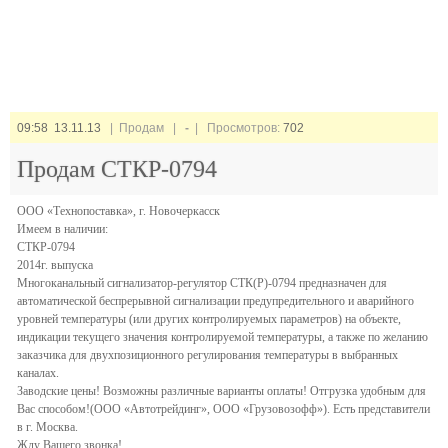
09:58 13.11.13
| Продам |
-
| Просмотров:
702
Продам СТКР-0794
ООО «Технопоставка», г. Новочеркасск
Имеем в наличии:
СТКР-0794
2014г. выпуска
Многоканальный сигнализатор-регулятор СТК(Р)-0794 предназначен для
автоматической беспрерывной сигнализации предупредительного и аварийного
уровней температуры (или других контролируемых параметров) на объекте,
индикации текущего значения контролируемой температуры, а также по желанию
заказчика для двухпозиционного регулирования температуры в выбранных
каналах.
Заводские цены! Возможны различные варианты оплаты! Отгрузка удобным для
Вас способом!(ООО «Автотрейдинг», ООО «Грузовозофф»). Есть представители
в г. Москва.
Жду Вашего звонка!