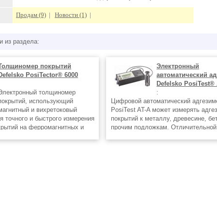
Продам (9)
|
Новости (1)
|
и из раздела:
Толщиномер покрытий
Электронный
Defelsko PosiTector® 6000
автоматический ад
Defelsko PosiTest®
Электронный толщиномер
:
покрытий, использующий
Цифровой автоматический адгезим
магнитный и вихретоковый
PosiTest AT-A может измерять адге
я точного и быстрого измерения
покрытий к металлу, древесине, бе
рытий на ферромагнитных и
прочим подложкам. Отличительной
 металлах. Готов к измерению –
спецификой автоматического адгез
ства применений не требуется
PosiTest AT-А считается электронн
 Подсветка
управление гидравлической