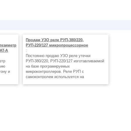
Продам УЗО реле РУП-380/220,
гезиметр
РУП-220/127 микропроцессорное
 AT-A
:
Постоянно продаю УЗО реле утечки
етр
РУП-380/220, РУП-220/127 изготавливаемой
зию
на базе програмируемых
тону и
микроконтроллеров. Реле РУП с
самоконтролем используется на
иметра
экскаваторах типа ЭКГ, буровых станках
ое
типа СБШ, трансформаторных подстанций
типа