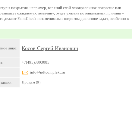
туры покрытия, например, верхний слой лакокрасочное покрытие или
превышает ожидаемую величину, будет указана потенциальная причина –
оте делают PaintCheck незаменимым в широком диапазоне задач, особенно в
Косов Сергей Иванович
тное лицо:
+7(495)3803085
н:
info@ndtcomplekt.ru
Продам
(9)
заявки: