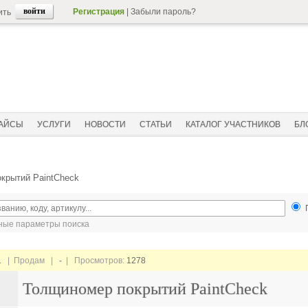
Регистрация
|
Забыли пароль?
ить
АЙСЫ
УСЛУГИ
НОВОСТИ
СТАТЬИ
КАТАЛОГ УЧАСТНИКОВ
БЛ
крытий PaintCheck
ые параметры поиска
1
| Продам |
-
| Просмотров:
1278
Толщиномер покрытий PaintCheck