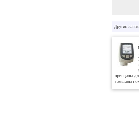
Другие заявк
:
принципы дл
толщины пок
немагнитных
для большин
калибровки.