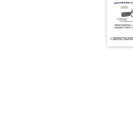
+380(67)6204
ДОУ-3- И:Ди
универсальн
ДОУ-3- И :
Динамометр
(растяжения
предназнач