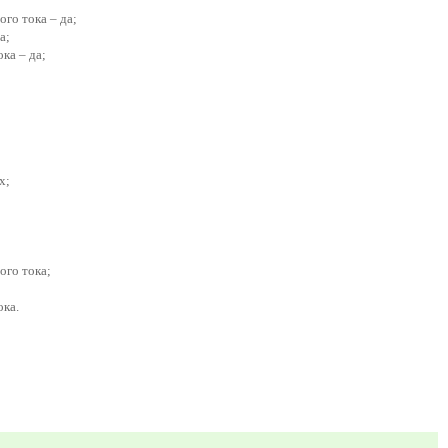
го тока – да;
а;
ка – да;
х;
ого тока;
ока.