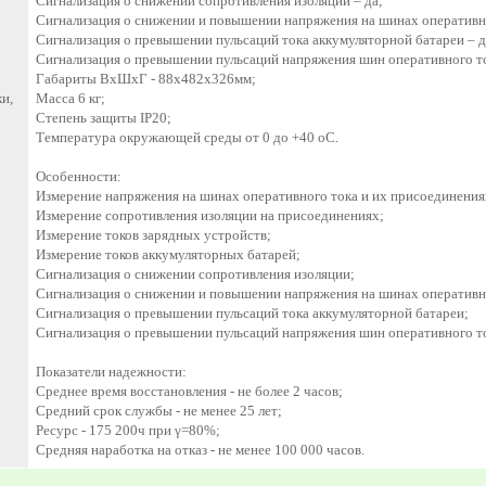
Сигнализация о снижении сопротивления изоляции – да;
Сигнализация о снижении и повышении напряжения на шинах оперативно
Сигнализация о превышении пульсаций тока аккумуляторной батареи – д
Сигнализация о превышении пульсаций напряжения шин оперативного то
Габариты ВхШхГ - 88х482х326мм;
и,
Масса 6 кг;
Степень защиты IP20;
Температура окружающей среды от 0 до +40 oС.
Особенности:
Измерение напряжения на шинах оперативного тока и их присоединения
Измерение сопротивления изоляции на присоединениях;
Измерение токов зарядных устройств;
Измерение токов аккумуляторных батарей;
Сигнализация о снижении сопротивления изоляции;
Сигнализация о снижении и повышении напряжения на шинах оперативн
Сигнализация о превышении пульсаций тока аккумуляторной батареи;
Сигнализация о превышении пульсаций напряжения шин оперативного т
Показатели надежности:
Среднее время восстановления - не более 2 часов;
Средний срок службы - не менее 25 лет;
Ресурс - 175 200ч при γ=80%;
Средняя наработка на отказ - не менее 100 000 часов.