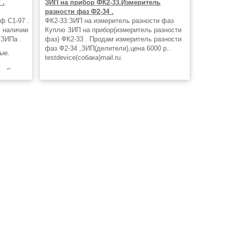
 .
ЗИП на прибор ФК2-33.Измеритель
разности фаз Ф2-34 .
ф С1-97 .
ФК2-33:ЗИП на измеритель разности фаз
В наличии
Куплю ЗИП на прибор(измеритель разности
 ЗИПа .
фаз) ФК2-33 . Продам измеритель разности
фаз Ф2-34 ,ЗИП(делители),цена 6000 р..
ые.
testdevice(собака)mail.ru.
. -Есть
01 .