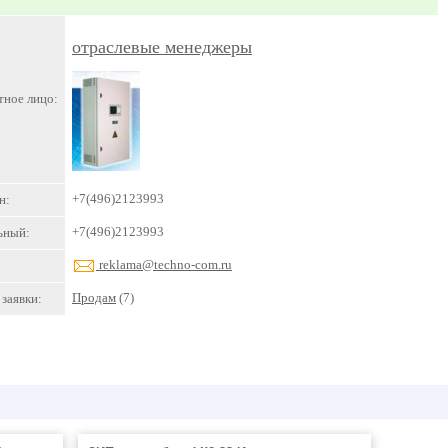
отраслевые менеджеры
тное лицо:
+7(496)2123993
н:
+7(496)2123993
ьный:
reklama@techno-com.ru
Продам
(7)
заявки: