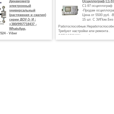
Динамометр
Осциллограф С1-97
электронный
С1-97:осциллограф
универсальный
-Продам осциллогра
(растяжения и сжатия)
Цена от 5500 руб. -
серии ДОУ-3- И :
15 шт. С ЗИПом.Без
+380(99)7718437 -
Работоспособные.Неработоспособн
WhatsApp,
Требуют настройки или ремонта .
524 - Viber
ЭЛТ(16ЛО101) в рабочем состоянии
намометр электронный
отдельно ЗИПы и новые ЭЛТ 16ЛО1
ый (растяжения и сжатия) серии
-Распродажа измерительных
ы электронные универсальные
 и сжатия) серии ДОУ-3
ены