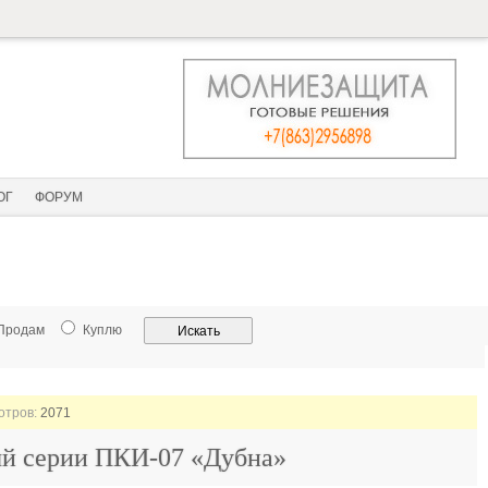
ОГ
ФОРУМ
Продам
Куплю
мотров:
2071
ый серии ПКИ-07 «Дубна»