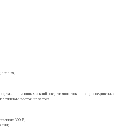
динениях;
напряжений на шинах секций оперативного тока и их присоединениях,
перативного постоянного тока.
динениях 300 В;
ений;