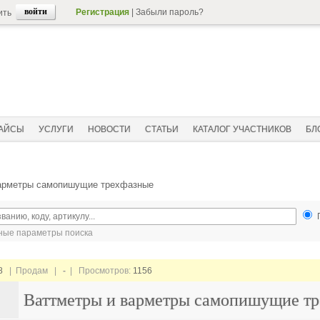
Регистрация
|
Забыли пароль?
ить
АЙСЫ
УСЛУГИ
НОВОСТИ
СТАТЬИ
КАТАЛОГ УЧАСТНИКОВ
БЛ
варметры самопишущие трехфазные
ые параметры поиска
8
| Продам |
-
| Просмотров:
1156
Ваттметры и варметры самопишущие т