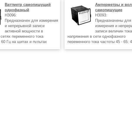
Ваттметр самопишущий
Амперметры и вол
однофазный
самопишущие
Н3096:
Н3093:
Предназначен для измерения
Предназначены для
и непрерывной записи
измерения и непрер
активной мощности в
записи величин тока
сетях переменного тока
напряжения в сети однофазного
 60 Гц на щитах и пультах
переменного тока частоты 45 - 65; 4
 Прибор надежен и удобен в
Гц. В приборах используется изме
и. В нем использован принцип
преобразователь переменного тока
реобразования с применением
напряжения в постоянный ток. Запи