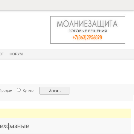
ОГ
ФОРУМ
Продам
Куплю
рехфазные