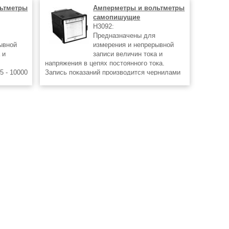
ьтметры
Амперметры и вольтметры
самопишущие
Н3092:
Предназначены для
ывной
измерения и непрерывной
 и
записи величин тока и
напряжения в цепях постоянного тока.
5 - 10000
Запись показаний производится чернилами
рительный
или шариковым стержнем
 и
сь