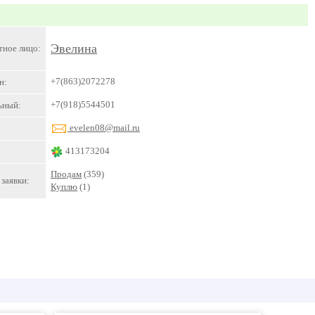
Эвелина
тное лицо:
+7(863)2072278
н:
+7(918)5544501
ьный:
evelen08@mail.ru
413173204
Продам
(359)
заявки:
Куплю
(1)