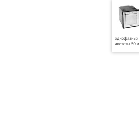
однофазных 
частоты 50 и
управления.
эксплуатаци
следящего п