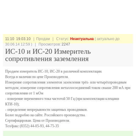
11:10 19.03.10
| Продам |
Статус:
Неактуальна
( актуально до
30.06.14 12:59 ) | Просмотров:
2247
ИС-10 и ИС-20 Измеритель
сопротивления заземления
Продаем измеритель ИС-10, ИС-20 в различной комплектации.
Всегда в наличии по цене Производителя.
Измерение сопротивления элементов заземления трёх- или четырёхпроводным
методом; измерение сопротивления металлосоединений током свыше 200 мА при
сопротивлении от 1 мОм
- измерение переменного тока частотой 50 Гц (при комплектации клещами
КТИ-10);
- определение непрерывности защитных проводников.
Более подробно на сайте. Российского производства.
Сертифицирован. Цена от Производителя.
Тел/факс (8352) 44-05-93, 44-75-35