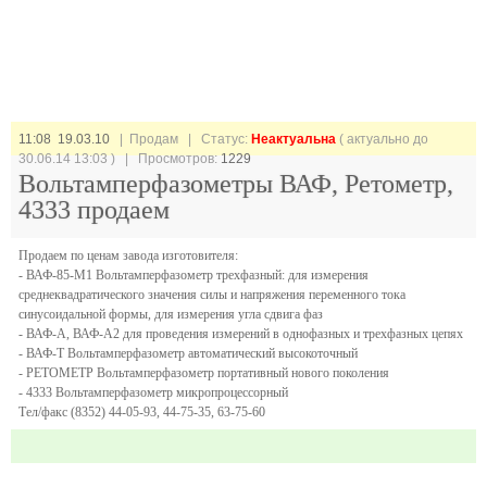
11:08 19.03.10
| Продам |
Статус:
Неактуальна
( актуально до
30.06.14 13:03 ) | Просмотров:
1229
Вольтамперфазометры ВАФ, Ретометр,
4333 продаем
Продаем по ценам завода изготовителя:
- ВАФ-85-М1 Вольтамперфазометр трехфазный: для измерения
среднеквадратического значения силы и напряжения переменного тока
синусоидальной формы, для измерения угла сдвига фаз
- ВАФ-А, ВАФ-А2 для проведения измерений в однофазных и трехфазных цепях
- ВАФ-Т Вольтамперфазометр автоматический высокоточный
- РЕТОМЕТР Вольтамперфазометр портативный нового поколения
- 4333 Вольтамперфазометр микропроцессорный
Тел/факс (8352) 44-05-93, 44-75-35, 63-75-60