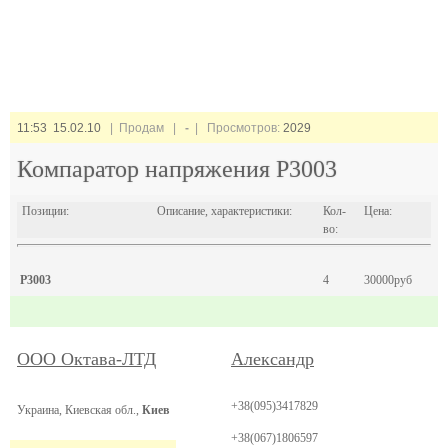
11:53 15.02.10
| Продам |
-
| Просмотров:
2029
Компаратор напряжения Р3003
Позиции:
Описание, характеристики:
Кол-
Цена:
во:
Р3003
4
30000руб
ООО Октава-ЛТД
Александр
+38(095)3417829
Украина, Киевская обл.,
Киев
+38(067)1806597