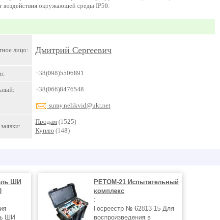
от воздействия окружающей среды IP50.
Дмитрий Сергеевич
тное лицо:
+38(098)5506891
н:
+38(066)8476548
ьный:
sumy.nelikvid@ukr.net
Продам
(1525)
заявки:
Куплю
(148)
ель ШИ
РЕТОМ-21 Испытательный
0
комплекс
:
ия
Госреестр № 62813-15 Для
ль ШИ
воспроизведения в