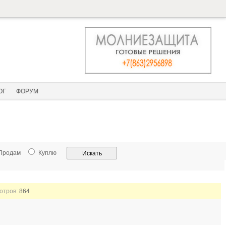
ОГ
ФОРУМ
Продам
Куплю
мотров:
864