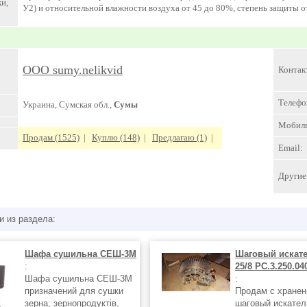
и,
У2) и относительной влажности воздуха от 45 до 80%, степень защиты 
ООО sumy.nelikvid
Контак
Телефо
Украина, Сумская обл.,
Сумы
Мобил
Продам (1525)
|
Куплю (148)
|
Предлагаю (1)
|
Email:
Другие 
и из раздела:
Шафа сушильна СЕШ-3М
Шаговый искат
:
25/8 РС.3.250.04
Шафа сушильна СЕШ-3М
:
призначений для сушки
Продам с хранен
зерна, зернопродуктів,
шаговый искате