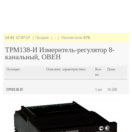
14:43 17.07.17
| Продам |
-
| Просмотров:
679
ТРМ138-И Измеритель-регулятор 8-
канальный, ОВЕН
Позиции:
Описание, характеристики:
Кол-
Цена:
во:
ТРМ138-И
1 шт
16 260