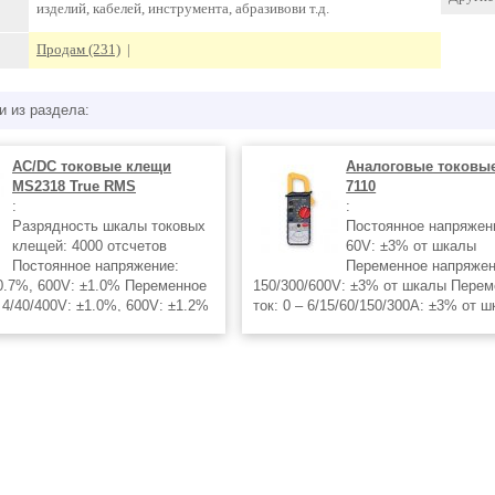
изделий, кабелей, инструмента, абразивови т.д.
Продам (231)
|
и из раздела:
AC/DC токовые клещи
Аналоговые токовы
MS2318 True RMS
7110
:
:
Разрядность шкалы токовых
Постоянное напряжени
клещей: 4000 отсчетов
60V: ±3% от шкалы
Постоянное напряжение:
Переменное напряжен
±0.7%, 600V: ±1.0% Переменное
150/300/600V: ±3% от шкалы Пере
 4/40/400V: ±1.0%, 600V: ±1.2%
ток: 0 – 6/15/60/150/300A: ±3% от 
ток: 400/600/1000A: ±3.0%
Сопротивление: Rx1/Rx100: ±4% о
ток: 400/600A: ±2.5%, 1000A:
Температура: -40°C - 1000°C Диодн
тивление:
Механическое удержание показани