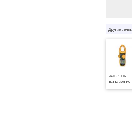
Другие заявк
4/40/400V: 
напряжение:
Постоянный 
Переменный 
±3.0% Сопро