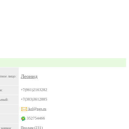
Леонид
тное лицо:
+7(961)2163282
н:
+7(383)3612885
ьный:
kel@ngs.ru
352754466
Продам
(231)
заявки: