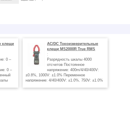
е клещи
AC/DC Токоизмерительные
клещи MS2000R True RMS
:
е: 0 –
Разрядность шкалы 4000
отсчетов Постоянное
ие: 0 –
напряжение: 400m/4/40/400V:
менный
±0.8%, 1000V: ±1.0% Переменное
шкалы
напряжение: 4/40/400V: ±1.0%, 750V: ±1.0%
т шкалы
Постоянный ток: 400/1000A: ±2.0% (>600A
ый тест
3.0%) Переменный ток: 400/1000A: ±2.0%
й
(>600A 3.0%)