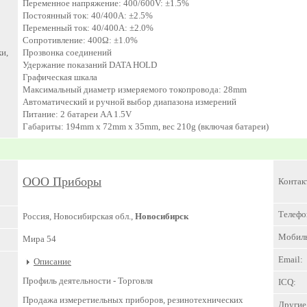
Переменное напряжение: 400/600V: ±1.5%
Постоянный ток: 40/400A: ±2.5%
Переменный ток: 40/400A: ±2.0%
Сопротивление: 400Ω: ±1.0%
и,
Прозвонка соединений
Удержание показаний DATA HOLD
Графическая шкала
Максимальный диаметр измеряемого токопровода: 28mm
Автоматический и ручной выбор диапазона измерений
Питание: 2 батареи AA 1.5V
Габариты: 194mm x 72mm x 35mm, вес 210g (включая батареи)
ООО Приборы
Контак
Телефо
Россия, Новосибирская обл.,
Новосибирск
Мобил
Мира 54
Email:
Описание
Профиль деятельности -
Торговля
ICQ:
Продажа измеретиельных приборов, резинотехнических
Другие 