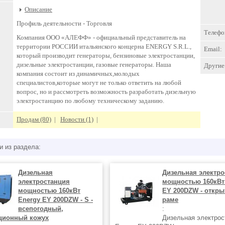
Описание
Профиль деятельности -
Торговля
Телефо
Компания ООО «АЛЕФФ» - официальный представитель на
территории РОССИИ итальянского концерна ENERGY S.R.L.,
Email:
который производит генераторы, бензиновые электростанции,
дизельные электростанции, газовые генераторы. Наша
Другие 
компания состоит из динамичных,молодых
специалистов,которые могут не только ответить на любой
вопрос, но и рассмотреть возможность разработать дизельную
электростанцию по любому техническому заданию.
Продам (80)
|
Новости (1)
|
и из раздела:
Дизельная
Дизельная электро
электростанция
мощностью 160кВт
мощностью 160кВт
EY 200DZW - откры
Energy EY 200DZW - S -
раме
всепогодный,
:
ционный кожух
Дизельная электрос