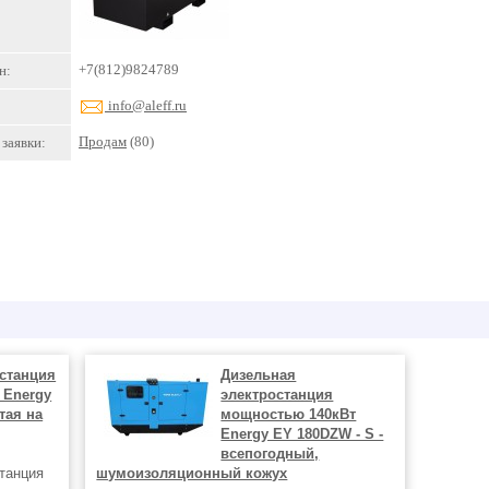
+7(812)9824789
н:
info@aleff.ru
Продам
(80)
заявки:
станция
Дизельная
 Energy
электростанция
тая на
мощностью 140кВт
Energy EY 180DZW - S -
всепогодный,
танция
шумоизоляционный кожух