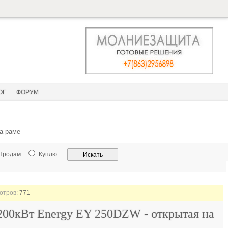
ОГ
ФОРУМ
а раме
Продам
Куплю
мотров:
771
200кВт Energy EY 250DZW - открытая на