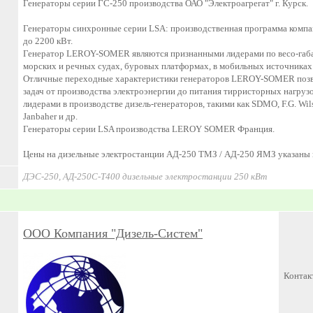
Генераторы серии ГС-250 производства ОАО "Электроагрегат" г. Курск.
Генераторы синхронные серии LSA: производственная программа ком
до 2200 кВт.
Генератор LEROY-SOMER являются признанными лидерами по весо-габа
морских и речных судах, буровых платформах, в мобильных источниках
Отличные переходные характеристики генераторов LEROY-SOMER позво
задач от производства электроэнергии до питания тирристорных нагруз
лидерами в производстве дизель-генераторов, такими как SDMO, F.G. Wilso
Janbaher и др.
Генераторы серии LSA производства LEROY SOMER Франция.
Цены на дизельные электростанции АД-250 ТМЗ / АД-250 ЯМЗ указаны в
ДЭС-250, АД-250С-Т400 дизельные электростанции 250 кВт
ООО Компания "Дизель-Систем"
Контак