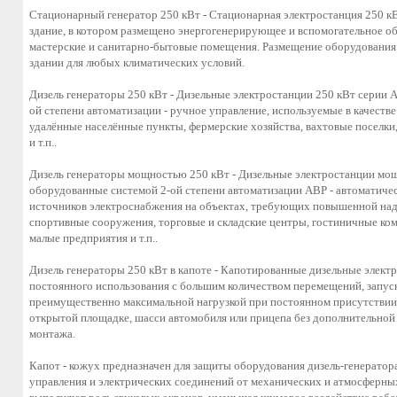
Стационарный генератор 250 кВт - Стационарная электростанция 250 кВ
здание, в котором размещено энергогенерирующее и вспомогательное о
мастерские и санитарно-бытовые помещения. Размещение оборудования
здании для любых климатических условий.
Дизель генераторы 250 кВт - Дизельные электростанции 250 кВт серии
ой степени автоматизации - ручное управление, используемые в качест
удалённые населённые пункты, фермерские хозяйства, вахтовые поселки
и т.п..
Дизель генераторы мощностью 250 кВт - Дизельные электростанции мо
оборудованные системой 2-ой степени автоматизации АВР - автоматичес
источников электроснабжения на объектах, требующих повышенной над
спортивные сооружения, торговые и складские центры, гостиничные ко
малые предприятия и т.п..
Дизель генераторы 250 кВт в капоте - Капотированные дизельные элек
постоянного использования с большим количеством перемещений, запуск
преимущественно максимальной нагрузкой при постоянном присутствии 
открытой площадке, шасси автомобиля или прицепа без дополнительной
монтажа.
Капот - кожух предназначен для защиты оборудования дизель-генерато
управления и электрических соединений от механических и атмосферных 