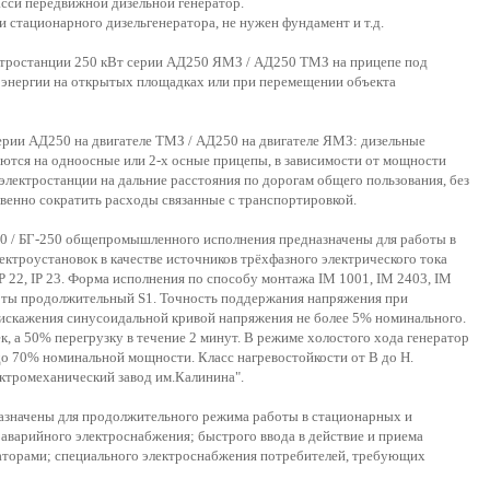
асси передвижной дизельной генератор.
 стационарного дизельгенератора, не нужен фундамент и т.д.
ктростанции 250 кВт серии АД250 ЯМЗ / АД250 ТМЗ на прицепе под
оэнергии на открытых площадках или при перемещении объекта
рии АД250 на двигателе ТМЗ / АД250 на двигателе ЯМЗ: дизельные
ются на одноосные или 2-х осные прицепы, в зависимости от мощности
электростанции на дальние расстояния по дорогам общего пользования, без
твенно сократить расходы связанные с транспортировкой.
50 / БГ-250 общепромышленного исполнения предназначены для работы в
ктроустановок в качестве источников трёхфазного электрического тока
IP 22, IP 23. Форма исполнения по способу монтажа IM 1001, IM 2403, IM
боты продолжительный S1. Точность поддержания напряжения при
 искажения синусоидальной кривой напряжения не более 5% номинального.
, а 50% перегрузку в течение 2 минут. В режиме холостого хода генератор
о 70% номинальной мощности. Класс нагревостойкости от В до Н.
ектромеханический завод им.Калинина".
азначены для продолжительного режима работы в стационарных и
 аварийного электроснабжения; быстрого ввода в действие и приема
аторами; специального электроснабжения потребителей, требующих