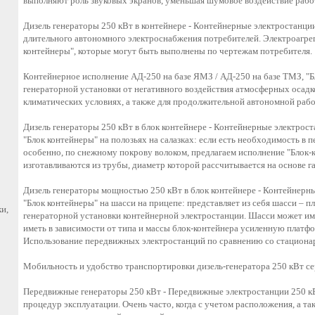
выполняют роль звуковых экранов, уменьшая шумовое воздействие раб
Дизель генераторы 250 кВт в контейнере - Контейнерные электростанц
длительного автономного электроснабжения потребителей. Электроагрег
контейнеры", которые могут быть выполнены по чертежам потребителя.
Контейнерное исполнение АД-250 на базе ЯМЗ / АД-250 на базе ТМЗ, "Б
генераторной установки от негативного воздействия атмосферных осад
климатических условиях, а также для продолжительной автономной раб
Дизель генераторы 250 кВт в блок контейнере - Контейнерные электрост
"Блок контейнеры" на полозьях на салазках: если есть необходимость в
особенно, по снежному покрову волоком, предлагаем исполнение "Блок-к
изготавливаются из трубы, диаметр которой рассчитывается на основе г
Дизель генераторы мощностью 250 кВт в блок контейнере - Контейнер
"Блок контейнеры" на шасси на прицепе: представляет из себя шасси – 
и,
генераторной установки контейнерной электростанции. Шасси может им
иметь в зависимости от типа и массы блок-контейнера усиленную платфо
Использование передвижных электростанций по сравнению со стациона
Мобильность и удобство транспортировки дизель-генератора 250 кВт 
Передвижные генераторы 250 кВт - Передвижные электростанции 250 
процедур эксплуатации. Очень часто, когда с учетом расположения, а т