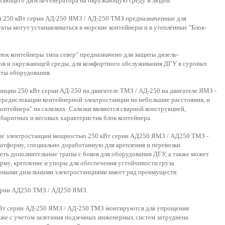
отающего дизель-генератора на окружающую среду и людей.
ии 250 кВт серии АД-250 ЯМЗ / АД-250 ТМЗ предназначенные для
аты могут устанавливаться в морские контейнеры и в утеплённые "Блок-
лок контейнеры типа север" предназначено для защиты дизель-
ков и окружающей среды, для комфортного обслуживания ДГУ в суровых
оты оборудования.
анции 250 кВт серии АД-250 на двигателе ТМЗ / АД-250 на двигателе ЯМЗ -
 передислокации контейнерной электростанции на небольшие расстояния, и
онтейнера" на салазках. Салазки являются сварной конструкцией,
абаритных и весовых характеристик блок контейнера.
ные электростанции мощностью 250 кВт серии АД250 ЯМЗ / АД250 ТМЗ -
платформу, специально доработанную для крепления и перевозки
еть дополнительные трапы с боков для оборудования ДГУ, а также может
рму, крепление и упоры для обеспечения устойчивости груза.
рными дизельными электростанциями имеет ряд преимуществ:
серии АД250 ТМЗ / АД250 ЯМЗ.
кВт серии АД-250 ЯМЗ / АД-250 ТМЗ монтируются для упрощения
акже с учетом залегания подземных инженерных систем затруднена