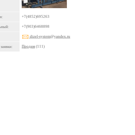
+7(4852)695263
н:
+7(903)6468898
ьный:
dizel-system@yandex.ru
Продам
(111)
заявки: