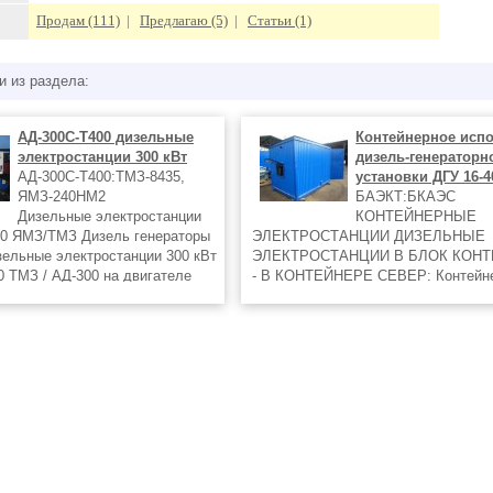
Продам (111)
|
Предлагаю (5)
|
Статьи (1)
и из раздела:
АД-300С-Т400 дизельные
Контейнерное исп
электростанции 300 кВт
дизель-генераторн
АД-300С-Т400:ТМЗ-8435,
установки ДГУ 16-4
ЯМЗ-240НМ2
БАЭКТ:БКАЭС
Дизельные электростанции
КОНТЕЙНЕРНЫЕ
0 ЯМЗ/ТМЗ Дизель генераторы
ЭЛЕКТРОСТАНЦИИ ДИЗЕЛЬНЫЕ
изельные электростанции 300 кВт
ЭЛЕКТРОСТАНЦИИ В БЛОК КОН
0 ТМЗ / АД-300 на двигателе
- В КОНТЕЙНЕРЕ СЕВЕР: Контейн
начены для получения
исполнение предназначено для за
 электрического тока
дизель-генераторной установки от
м
негативного воздействия атмосфе
осадков