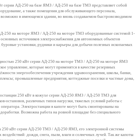
т серии АД-250 на базе ЯМЗ / АД-250 на базе ТМЗ представляет собой
борудование, а также помещения для обслуживающего персонала,
 возможно в имеющемся здании, во вновь создаваемом быстровозводимом
 АД-250 на моторе ЯМЗ / АД-250 на моторе ТМЗ оборудованные системой 1-
ве основных источников электроснабжения для автономных объектов
, буровые установки, рудники и карьеры для добычи полезных ископаемых
щностью 250 кВт серии АД-250 на моторе ТМЗ / АД-250 на моторе ЯМЗ
кое управление, которые могут применятся в качестве резервных
ёжности энергообеспечения учреждения здравоохранения, школы, банки,
мплексы; промышленные предприятия, коттеджные поселки и частные дома,
тростанции 250 кВт в кожухе серии АД-250 ЯМЗ / АД-250 ТМЗ для
ов-остановов, различных типов нагрузки, тяжелых условий работы с
оператора. Электростанции в капоте могут быть смонтированы на
 доработки. Возможна работа на ровной площадке без специального
ра 250 кВт серии АД-250 ТМЗ / АД-250 ЯМЗ, его электронной системы
воздействий: дождя, снега, пыли, влаги и солнечных лучей. Так же капоты