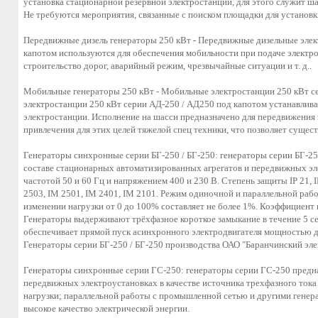
установка стационарной резервной электростанции, для этого служит ш
Не требуются мероприятия, связанные с поиском площадки для установки
Передвижные дизель генераторы 250 кВт - Передвижные дизельные эле
капотом используются для обеспечения мобильности при подаче электр
строительство дорог, аварийный режим, чрезвычайные ситуации и т. д..
Мобильные генераторы 250 кВт - Мобильные электростанции 250 кВт се
электростанции 250 кВт серии АД-250 / АД250 под капотом устанавлива
электростанции. Исполнение на шасси предназначено для передвижения 
привлечения для этих целей тяжелой спец техники, что позволяет сущес
Генераторы синхронные серии БГ-250 / БГ-250: генераторы серии БГ-2
составе стационарных автоматизированных агрегатов и передвижных эле
частотой 50 и 60 Гц и напряжением 400 и 230 В. Степень защиты IP 21, 
2503, IM 2501, IM 2401, IM 2101. Режим одиночной и параллельной ра
изменении нагрузки от 0 до 100% составляет не более 1%. Коэффициент
Генераторы выдерживают трёхфазное короткое замыкание в течение 5 сек
обеспечивает прямой пуск асинхронного электродвигателя мощностью д
Генераторы серии БГ-250 / БГ-250 производства ОАО "Баранчинский эл
Генераторы синхронные серии ГС-250: генераторы серии ГС-250 предн
передвижных электроустановках в качестве источника трехфазного тока
нагрузки; параллельной работы с промышленной сетью и другими генер
высокое качество электрической энергии.