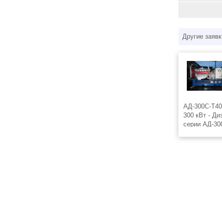
Другие заявк
АД-300С-Т40
300 кВт - Д
серии АД-30
ТМЗ предназ
трёхфазного
напряжение