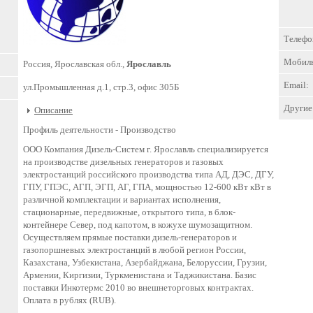
Телефо
Мобил
Россия, Ярославская обл.,
Ярославль
Email:
ул.Промышленная д.1, стр.3, офис 305Б
Другие 
Описание
Профиль деятельности -
Производство
ООО Компания Дизель-Систем г. Ярославль специализируется
на производстве дизельных генераторов и газовых
электростанций российского производства типа АД, ДЭС, ДГУ,
ГПУ, ГПЭС, АГП, ЭГП, АГ, ГПА, мощностью 12-600 кВт кВт в
различной комплектации и вариантах исполнения,
стационарные, передвижные, открытого типа, в блок-
контейнере Север, под капотом, в кожухе шумозащитном.
Осуществляем прямые поставки дизель-генераторов и
газопоршневых электростанций в любой регион России,
Казахстана, Узбекистана, Азербайджана, Белоруссии, Грузии,
Армении, Киргизии, Туркменистана и Таджикистана. Базис
поставки Инкотермс 2010 во внешнеторговых контрактах.
Оплата в рублях (RUB).