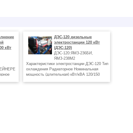
олнение
ДЭС-120 дизельные
ой
электростанции 120 кВт
00 кВт
(ДЭС-120)
ДЭС-120:ЯМЗ-236БИ,
ЯМЗ-238М2
Характеристики электростанции ДЭС-120 Тип
ТЕЙНЕРЕ
охлаждения Радиаторное Номинальная
ерное
мощность (длительная) кВт/кВА 120/150
щиты
Максимальная часовая мощность кВт/кВА
132/165 Род тока переменный трехфазный
рных
Номинальное напряжение В 400
Номинальная