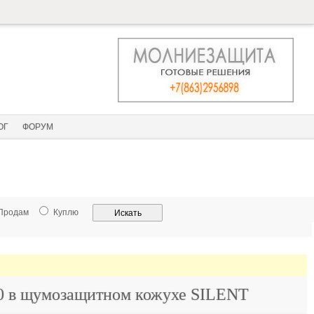
ОГ
ФОРУМ
Продам
Куплю
0 в щумозащитном кожухе SILENT