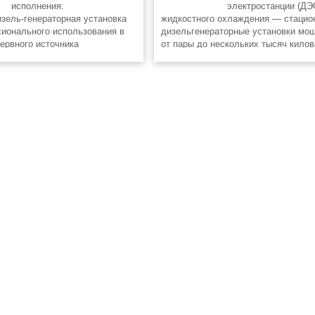
исполнения:
электростанции (ДЭ
зель-генераторная установка
жидкостного охлаждения — стацио
ионального использования в
дизельгенераторные установки мо
зервного источника
от пары до нескольких тысяч килов
ения в производстве, на
Такое разнообразие мощностей ди
 объектах и в городских
электростанций позволяет отлично
, а также в коттеджах в
задачи электроснабжения