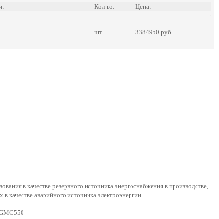
и:
Кол-во:
Цена:
шт.
3384950 руб.
ования в качестве резервного источника энергоснабжения в производстве,
ах в качестве аварийного источника электроэнергии
и GMC550