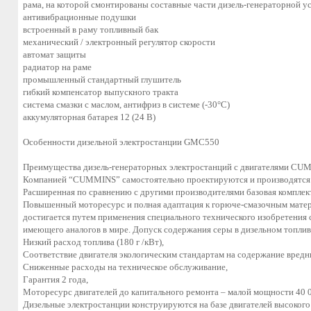
рама, на которой смонтированы составные части дизель-генераторной у
антивибрационные подушки
встроенный в раму топливный бак
механический / электронный регулятор скорости
автомат защиты
радиатор на раме
промышленный стандартный глушитель
гибкий компенсатор выпускного тракта
система смазки с маслом, антифриз в системе (-30°С)
аккумуляторная батарея 12 (24 В)
Особенности дизельной электростанции GMC550
Преимущества дизель-генераторных электростанций с двигателями CU
Компанией “CUMMINS” самостоятельно проектируются и производятся в
Расширенная по сравнению с другими производителями базовая комплек
Повышенный моторесурс и полная адаптация к горюче-смазочным матери
достигается путем применения специального технического изобретения
имеющего аналогов в мире. Допуск содержания серы в дизельном топливе
Низкий расход топлива (180 г /кВт),
Соответствие двигателя экологическим стандартам на содержание вред
Сниженные расходы на техническое обслуживание,
Гарантия 2 года,
Моторесурс двигателей до капитального ремонта – малой мощности 40 
Дизельные электростанции конструируются на базе двигателей высоког