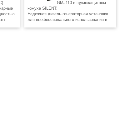
С)
GMJ110 в щумозащитном
нарные
кожухе SILENT:
щностью
Надежная дизель-генераторная установка
атт.
для профессионального использования в
зельных
качестве резервного источника
 решать
энергоснабжения в производстве, на
комерческих объектах и в городских
учреждениях, а также