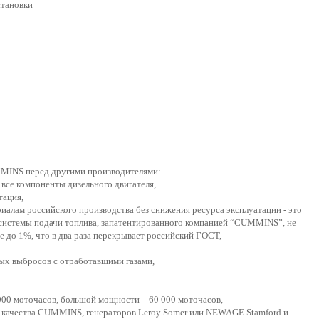
становки
MMINS перед другими производителями:
се компоненты дизельного двигателя,
тация,
алам российского производства без снижения ресурса эксплуатации - это
 системы подачи топлива, запатентированного компанией “CUMMINS”, не
 до 1%, что в два раза перекрывает российский ГОСТ,
ных выбросов с отработавшими газами,
000 моточасов, большой мощности – 60 000 моточасов,
о качества CUMMINS, генераторов Leroy Somer или NEWAGE Stamford и