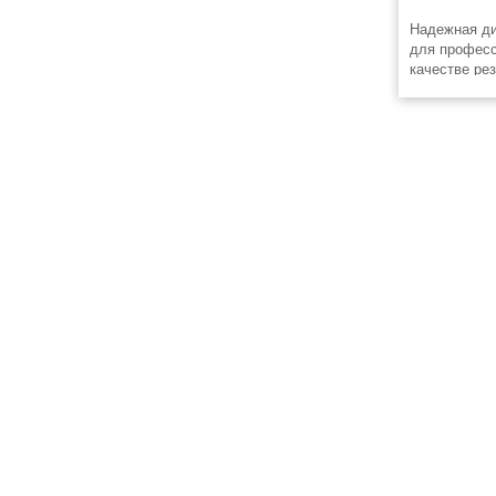
Надежная ди
для професс
качестве ре
энергоснабж
комерческих
учреждениях