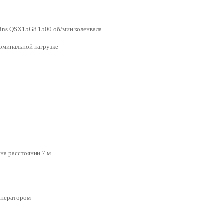
mins QSX15G8 1500 об/мин коленвала
номинальной нагрузке
на расстоянии 7 м.
генератором