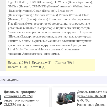
1 до 3300 кВт., SDMO (Франция), FG Wilson (Великобритания),
GMGen (Италия), CUMMINS (Великобритания), WellandPower
(Великобритания), Gesan (Испания) , Broadcrown
(Великобритания), Onis Visa (Италия), Pramac (Италия), Elcos
(Италия), FPT (Iveco) (Италия) Компрессорное оборудование
Fiac (Италия) Компрессорное оборудование, компрессорные
установки, винтовые компрессоры, поршневые компрессоры,
безмасляные компрессоры, осушители. Инструмент Husqvarna
(Швеция) Электрические резчики, нарезчики швов, стенорезы
и канатные пилы, бурильные машины и алмазный инструмент
для применения с этими и другими машинами. Продукция
Liqui Moly (Германия) Масла и смазки. Специальные
жидкости. Автокосметика. Автохимия.
Продам (1046)
|
Предлагаю (2)
|
Прайсы (89)
|
Новости (108)
|
Статьи (3)
и из раздела:
Дизель-генераторная
Дизель-генераторн
установка GMC550
установка GMC700
открытого исполнения
GMC700:
GMC550 открытого
Назначение Дизель