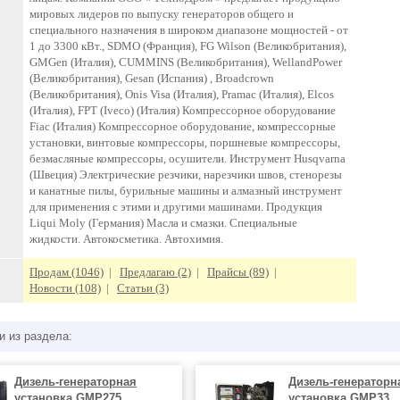
мировых лидеров по выпуску генераторов общего и
специального назначения в широком диапазоне мощностей - от
1 до 3300 кВт., SDMO (Франция), FG Wilson (Великобритания),
GMGen (Италия), CUMMINS (Великобритания), WellandPower
(Великобритания), Gesan (Испания) , Broadcrown
(Великобритания), Onis Visa (Италия), Pramac (Италия), Elcos
(Италия), FPT (Iveco) (Италия) Компрессорное оборудование
Fiac (Италия) Компрессорное оборудование, компрессорные
установки, винтовые компрессоры, поршневые компрессоры,
безмасляные компрессоры, осушители. Инструмент Husqvarna
(Швеция) Электрические резчики, нарезчики швов, стенорезы
и канатные пилы, бурильные машины и алмазный инструмент
для применения с этими и другими машинами. Продукция
Liqui Moly (Германия) Масла и смазки. Специальные
жидкости. Автокосметика. Автохимия.
Продам (1046)
|
Предлагаю (2)
|
Прайсы (89)
|
Новости (108)
|
Статьи (3)
и из раздела:
Дизель-генераторная
Дизель-генераторн
установка GMP275
установка GMP33