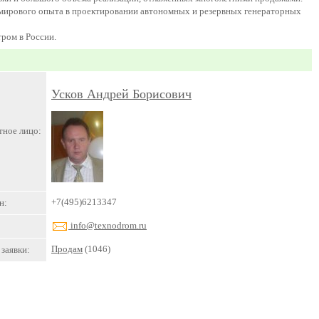
о мирового опыта в проектировании автономных и резервных генераторных
ром в России.
Усков Андрей Борисович
тное лицо:
+7(495)6213347
н:
info@texnodrom.ru
Продам
(1046)
заявки: