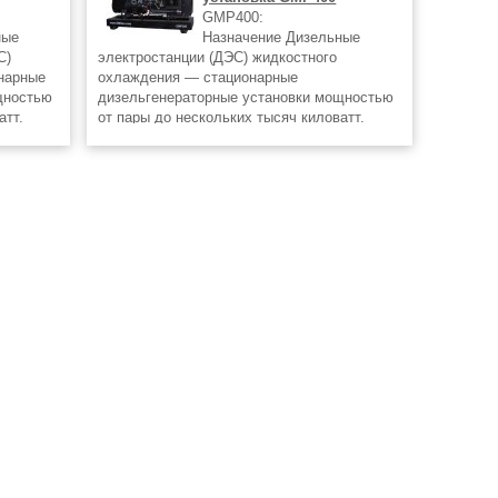
GMP400:
ные
Назначение Дизельные
С)
электростанции (ДЭС) жидкостного
нарные
охлаждения — стационарные
щностью
дизельгенераторные установки мощностью
атт.
от пары до нескольких тысяч киловатт.
зельных
Такое разнообразие мощностей дизельных
 решать
электростанций позволяет отлично решать
задачи электроснабжения