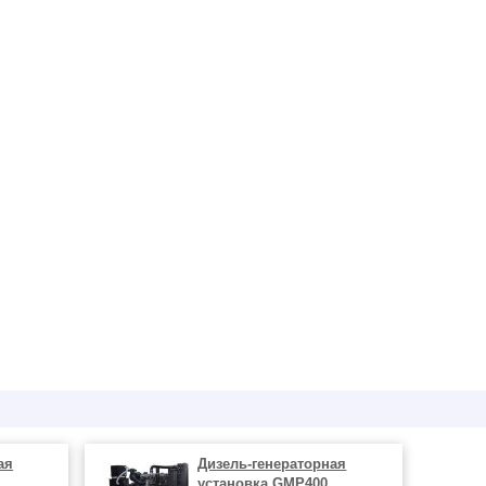
ая
Дизель-генераторная
установка GMP400