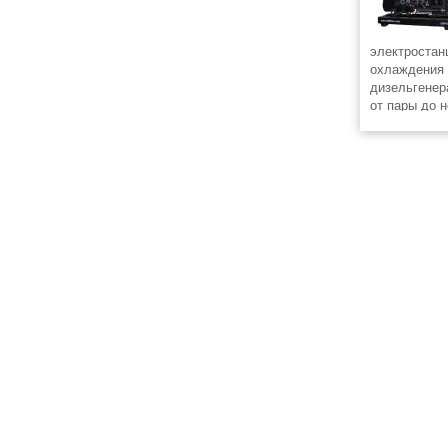
электростан
охлаждения
дизельгенер
от пары до н
Такое разно
электростан
задачи элек