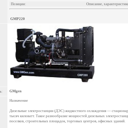
Позиции:
Описание, характеристик
GMP220
GMgen
ь:
Назначение
Дизельные электростанции (ДЭС) жидкостного охлаждения — стационар
тысяч киловатт. Такое разнообразие мощностей дизельных электростанц
поселков, строительных площадок, торговых центров, офисных зданий.