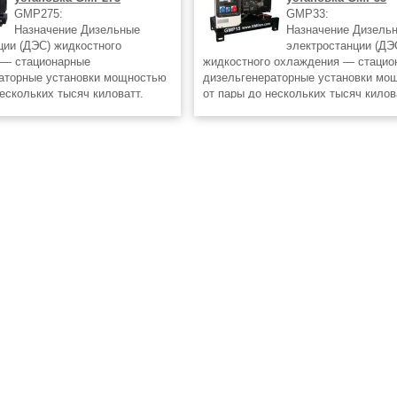
GMP275:
GMP33:
Назначение Дизельные
Назначение Дизель
ции (ДЭС) жидкостного
электростанции (ДЭ
 — стационарные
жидкостного охлаждения — стацио
аторные установки мощностью
дизельгенераторные установки мо
ескольких тысяч киловатт.
от пары до нескольких тысяч килов
образие мощностей дизельных
Такое разнообразие мощностей ди
ций позволяет отлично решать
электростанций позволяет отлично
троснабжения
задачи электроснабжения