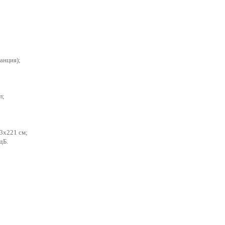
анция);
л;
3x221 см;
дБ.