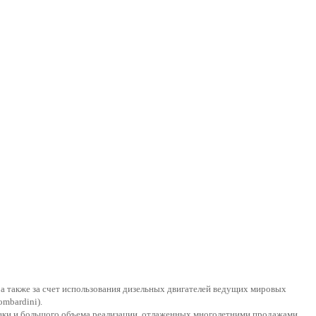
 а также за счет использования дизельных двигателей ведущих мировых
ombardini).
авки и большого объема реализации, отлаженных многолетними продажами.