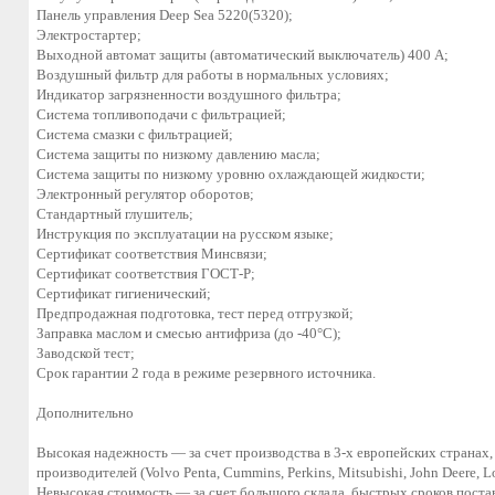
Панель управления Deep Sea 5220(5320);
Электростартер;
Выходной автомат защиты (автоматический выключатель) 400 А;
Воздушный фильтр для работы в нормальных условиях;
Индикатор загрязненности воздушного фильтра;
Система топливоподачи с фильтрацией;
Система смазки с фильтрацией;
Система защиты по низкому давлению масла;
Система защиты по низкому уровню охлаждающей жидкости;
Электронный регулятор оборотов;
Стандартный глушитель;
Инструкция по эксплуатации на русском языке;
Сертификат соответствия Минсвязи;
Сертификат соответствия ГОСТ-Р;
Сертификат гигиенический;
Предпродажная подготовка, тест перед отгрузкой;
Заправка маслом и смесью антифриза (до -40°С);
Заводской тест;
Срок гарантии 2 года в режиме резервного источника.
Дополнительно
Высокая надежность — за счет производства в 3-х европейских странах,
производителей (Volvo Penta, Cummins, Perkins, Mitsubishi, John Deere, L
Невысокая стоимость — за счет большого склада, быстрых сроков пост