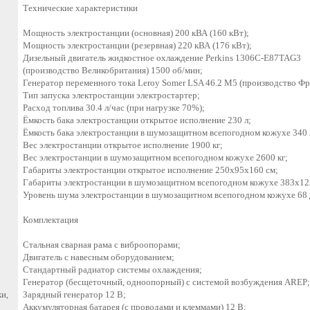
Технические характеристики
Мощность электростанции (основная) 200 кВА (160 кВт);
Мощность электростанции (резервная) 220 кВА (176 кВт);
Дизельный двигатель жидкостное охлаждение Perkins 1306C-E87TAG3
(производство Великобритания) 1500 об/мин;
Генератор переменного тока Leroy Somer LSA 46.2 M5 (производство Фр
Тип запуска электростанции электростартер;
Расход топлива 30.4 л/час (при нагрузке 70%);
Ёмкость бака электростанции открытое исполнение 230 л;
Ёмкость бака электростанции в шумозащитном всепогодном кожухе 340 
Вес электростанции открытое исполнение 1900 кг;
Вес электростанции в шумозащитном всепогодном кожухе 2600 кг;
Габариты электростанции открытое исполнение 250x95x160 см;
Габариты электростанции в шумозащитном всепогодном кожухе 383x12
Уровень шума электростанции в шумозащитном всепогодном кожухе 68 
Комплектация
Стальная сварная рама с виброопорами;
Двигатель с навесным оборудованием;
Стандартный радиатор системы охлаждения;
Генератор (бесщеточный, одноопорный) с системой возбуждения AREP;
и,
Зарядный генератор 12 В;
Аккумуляторная батарея (с проводами и клеммами) 12 В;