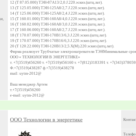
12 (Т 87.05.000) ТЭН-87А13/2,0.J.220.эскиз.(штц.лат).
13 (Т 125.05.000) ТЭН-125А8/2,7.J.220.эскиз.(штц.лат).
14 (Т 125.06.000) ТЭН-125А8/2,4.J.220.эскиз.(штц.лат).
и,
15 (Т 160.01.000) ТЭН-160А8/4,0.J.220.эскиз.(штц.лат.).
16 (Т 160.02.000) ТЭН-160А8/3,0.J.220.эскиз.(штц.лат.).
17 (Т 160.06.000) ТЭН-160А8/2,7.J.220.эскиз.(штц.лат.).
18 (Т 170.07.000) ТЭН-170В13/6,3.J.220.эскиз.(штц.лат).
19 (Т 170.07.000) ТЭН-170В16/6,3.J.220.эскиз.(штц.лат).
20 (Т 120.22.000) ТЭН-120В13/2,5.Х(М).220.эскиз.(штц.лат).
Фирма реализует Трубчатые электронагреватели ТЭНМинимальные сроки 
ООО « ТЕХНОЛОГИИ В ЭНЕРГЕТИКЕ»
т. +7(3519)456260 т. +7(3519)456160 т. +7(812)3183391 т. +7(343)378059
Ф.+7(3519)438287 ф.+7(3519)438278
mail: uytm-2012@
Ваш менеджер Артем
т.+7(3519)456260
e-mail: uytm-2012@
ООО Технологии в энергетике
Контак
Телефо