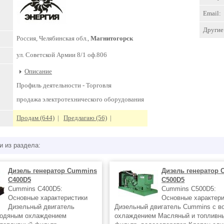
Email:
Другие 
Россия, Челябинская обл.,
Магнитогорск
ул. Советской Армии 8/1 оф.806
Описание
Профиль деятельности -
Торговля
продажа электротехнического оборудования
Продам (644)
|
Предлагаю (56)
|
и из раздела:
Дизель генератор Cummins
Дизель генератор
C400D5
C500D5
Cummins C400D5:
Cummins C500D5:
Основные характеристики
Основные характери
Дизельный двигатель
Дизельный двигатель Cummins с в
водяным охлаждением
охлаждением Масляный и топливн