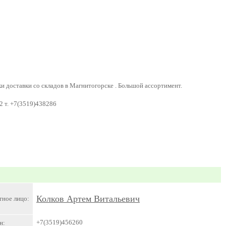
доставки со складов в Магнитогорске . Большой ассортимент.
2 т. +7(3519)438286
Колков Артем Витальевич
тное лицо:
+7(3519)456260
н: