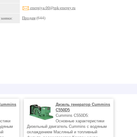
energiya.00@tpk-energy.ru
Продам
(644)
заявки:
 Cummins
Дизель генератор Cummins
C550D5
Cummins C550D5:
стики
Основные характеристики
одяным
Дизельный двигатель Cummins с водяным
ый
охлаждением Масляный и топливный