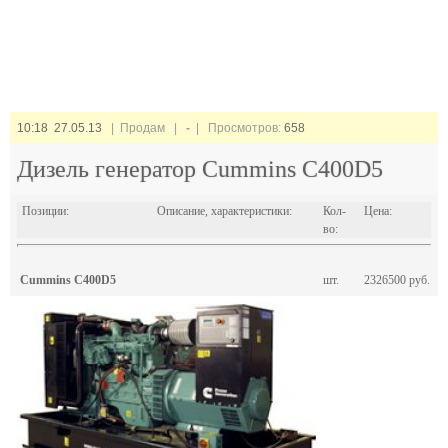
10:18 27.05.13
| Продам |
-
| Просмотров:
658
Дизель генератор Cummins C400D5
Позиции:
Описание, характеристики:
Кол-
Цена:
во:
Cummins C400D5
шт.
2326500 руб.