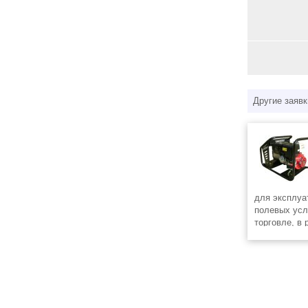
Другие заявк
для эксплуа
полевых усл
торговле, в 
спасательных
качестве ре
источника э