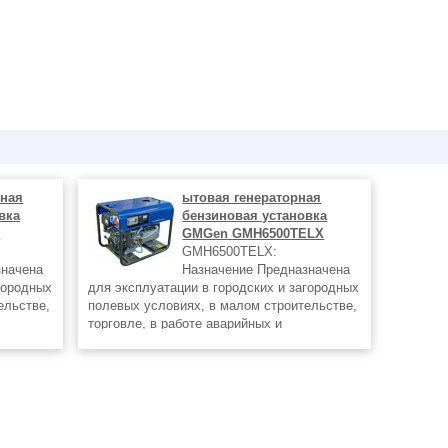
рная
ытовая генераторная
вка
бензиновая установка
E
GMGen GMH6500TELX
GMH6500TELX:
значена
Назначение Предназначена
городных
для эксплуатации в городских и загородных
ельстве,
полевых условиях, в малом строительстве,
торговле, в работе аварийных и
., в
спасательных служб, на дачах и т.д., в
качестве резервного или основного
ские
источника электроэнергии. Технические