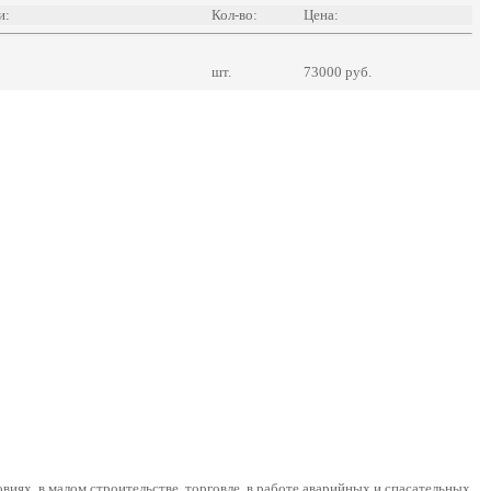
и:
Кол-во:
Цена:
шт.
73000 руб.
виях, в малом строительстве, торговле, в работе аварийных и спасательных