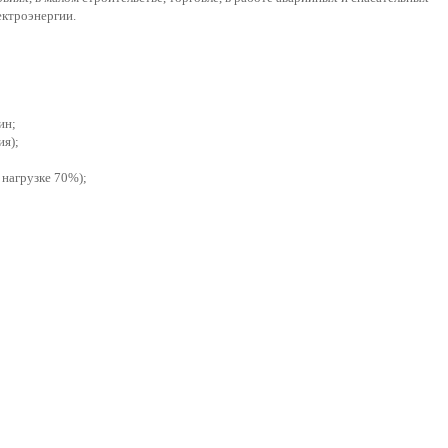
лектроэнергии.
ин;
ия);
 нагрузке 70%);