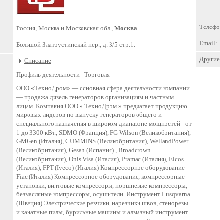
Телефо
Россия, Москва и Московская обл.,
Москва
Email:
Большой Златоустинский пер., д. 3/5 стр.1.
Другие 
Описание
Профиль деятельности -
Торговля
ООО «ТехноДром» — основная сфера деятельности компании
— продажа дизель генераторов организациям и частным
лицам. Компания ООО « ТехноДром » предлагает продукцию
мировых лидеров по выпуску генераторов общего и
специального назначения в широком диапазоне мощностей - от
1 до 3300 кВт., SDMO (Франция), FG Wilson (Великобритания),
GMGen (Италия), CUMMINS (Великобритания), WellandPower
(Великобритания), Gesan (Испания) , Broadcrown
(Великобритания), Onis Visa (Италия), Pramac (Италия), Elcos
(Италия), FPT (Iveco) (Италия) Компрессорное оборудование
Fiac (Италия) Компрессорное оборудование, компрессорные
установки, винтовые компрессоры, поршневые компрессоры,
безмасляные компрессоры, осушители. Инструмент Husqvarna
(Швеция) Электрические резчики, нарезчики швов, стенорезы
и канатные пилы, бурильные машины и алмазный инструмент