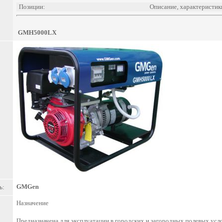
Позиции:
Описание, характеристик
GMH5000LX
GMGen
ь:
Назначение
Предназначена для эксплуатации в городских и загородных полевых усло