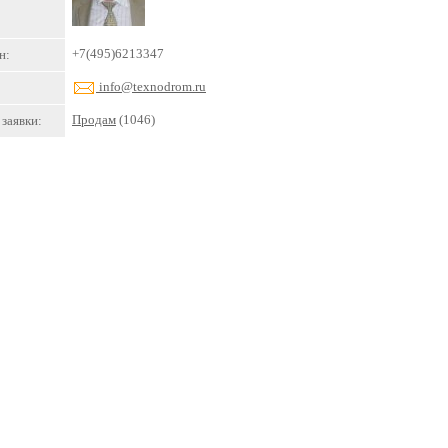
+7(495)6213347
н:
info@texnodrom.ru
Продам
(1046)
заявки: