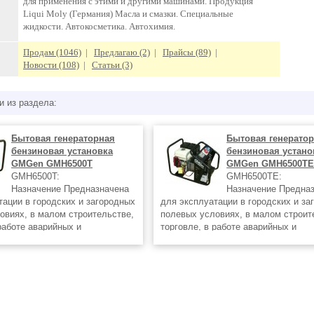
для применения с этими и другими машинами. Продукция
Liqui Moly (Германия) Масла и смазки. Специальные
жидкости. Автокосметика. Автохимия.
Продам (1046)
|
Предлагаю (2)
|
Прайсы (89)
|
Новости (108)
|
Статьи (3)
и из раздела:
Бытовая генераторная
Бытовая генерато
бензиновая установка
бензиновая устано
GMGen GMH6500T
GMGen GMH6500T
GMH6500T:
GMH6500TE:
Назначение Предназначена
Назначение Предна
тации в городских и загородных
для эксплуатации в городских и за
овиях, в малом строительстве,
полевых условиях, в малом строит
работе аварийных и
торговле, в работе аварийных и
 служб, на дачах и т.д., в
спасательных служб, на дачах и т.д
зервного или основного
качестве резервного или основного
лектроэнергии. Технические
источника электроэнергии. Техниче