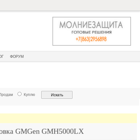
ОГ
ФОРУМ
Продам
Куплю
тановка GMGen GMH5000LX