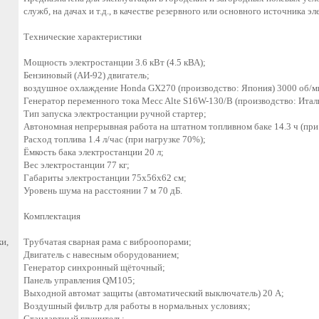
служб, на дачах и т.д., в качестве резервного или основного источника э
Технические характеристики
Мощность электростанции 3.6 кВт (4.5 кВА);
Бензиновый (АИ-92) двигатель;
воздушное охлаждение Honda GX270 (производство: Япония) 3000 об/м
Генератор переменного тока Mecc Alte S16W-130/B (производство: Итал
Тип запуска электростанции ручной стартер;
Автономная непрерывная работа на штатном топливном баке 14.3 ч (при
Расход топлива 1.4 л/час (при нагрузке 70%);
Ёмкость бака электростанции 20 л;
Вес электростанции 77 кг;
Габариты электростанции 75х56х62 см;
Уровень шума на расстоянии 7 м 70 дБ.
Комплектация
и,
Трубчатая сварная рама с виброопорами;
Двигатель с навесным оборудованием;
Генератор синхронный щёточный;
Панель управления QM105;
Выходной автомат защиты (автоматический выключатель) 20 А;
Воздушный фильтр для работы в нормальных условиях;
Стандартный глушитель;