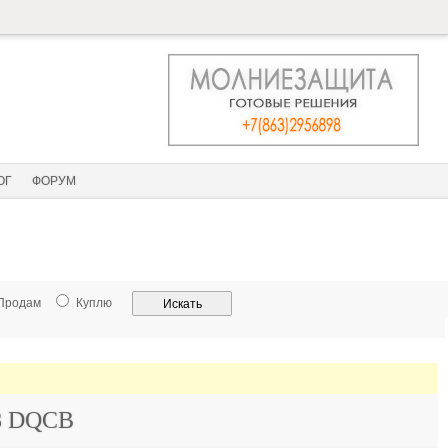
ОГ
ФОРУМ
Продам
Куплю
08 DQCB