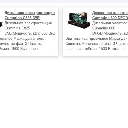
Дизельная электростанция
Дизельная электро
Cummins C825 D5E
Cummins 600 DFG
Дизельная электростанция
Дизельная электрос
Cummins C825
Cummins 600
D5E:Мощность, кВт: 660 Вид
DFGD:Мощность, кВ
зельное Марка двигателя:
Вид топлива: дизельное Марка дви
ичество фаз: 3 Частота
Cummins Количество фаз: 3 Часто
б/мин: 1500 Выходное
вращения, об/мин: 1500 Выходное
 В: 400
напряжение, В: 400
аторы в г.Екатеринбург от
Дизель генераторы в г.Екатеринбург
го представителя
регионального представителя