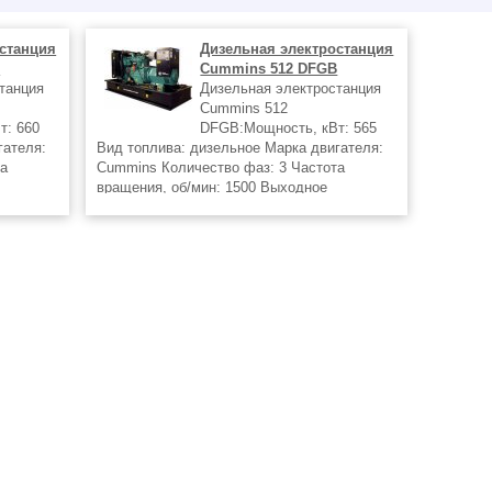
станция
Дизельная электростанция
D
Cummins 512 DFGB
танция
Дизельная электростанция
Cummins 512
т: 660
DFGB:Мощность, кВт: 565
гателя:
Вид топлива: дизельное Марка двигателя:
та
Cummins Количество фаз: 3 Частота
вращения, об/мин: 1500 Выходное
напряжение, В: 400
 от
Дизель генераторы в г.Екатеринбург от
регионального представителя