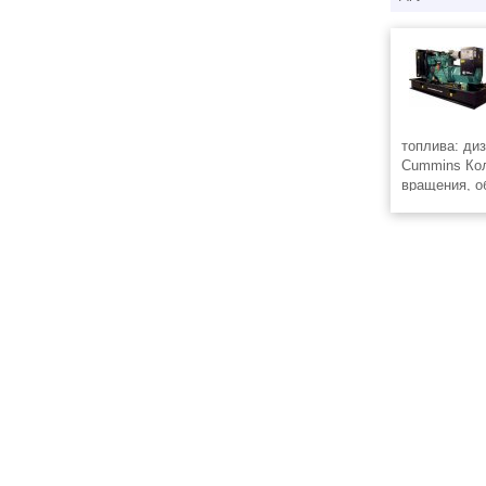
топлива: ди
Cummins Кол
вращения, о
напряжение,
Дизель генер
регионально