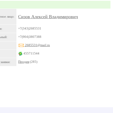
Сизов Алексей Владимирович
тное лицо:
+7(343)2685531
н:
+7(904)3807388
ьный:
2685531@mail.ru
455711544
Продам
(285)
заявки: