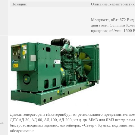
Позиции:
Описание, характеристик
Мощность, кВт: 672 Вид 
двигателя: Cummins Колич
вращения, об/мин: 1500 
Дизель генераторы в г.Екатеринбург от регионального представителя ко
ДГУ АД-30, АД-60, АД-100, АД-200, и т.д. дв. ММЗ или ЯМЗ всегда в н
и,
быстровозводимых зданиях, контейнерах «Север», Кунгах, под капотом, 
обслуживание.