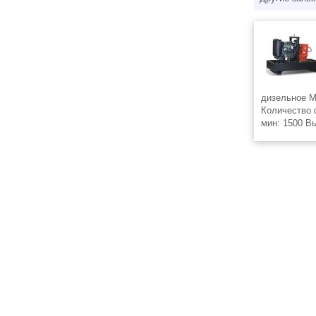
дизельное М
Количество 
мин: 1500 В
Дизель генер
регионально