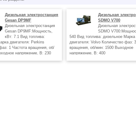
Дизельная электростанция
Дизельная электро
Gesan DP9MF
SDMO V700
Дизельная электростанция
Дизельная электрос
Gesan DP9MF:Мощность,
SDMO V700:Мощност
кВт: 7.1 Вид топлива:
540 Вид топлива: дизельное Марка
арка двигателя: Perkins
двигателя: Volvo Количество фаз: 
фаз: 1 Частота вращения, об/
вращения, об/мин: 1500 Выходное
ыходное напряжение, В: 230
напряжение, В: 400
аторы в г.Екатеринбург от
Дизель генераторы в г.Екатеринбург
го представителя компаний
регионального представителя комп
Wilson,