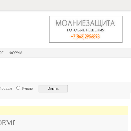
ОГ
ФОРУМ
Продам
Куплю
10EMf