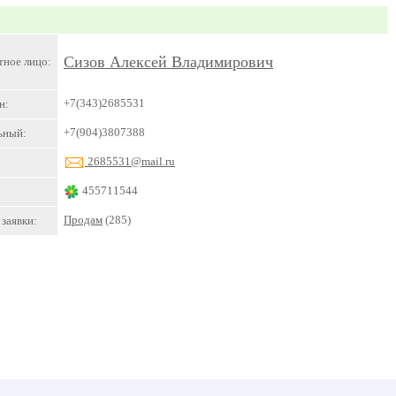
Сизов Алексей Владимирович
тное лицо:
+7(343)2685531
н:
+7(904)3807388
ьный:
2685531@mail.ru
455711544
Продам
(285)
заявки: