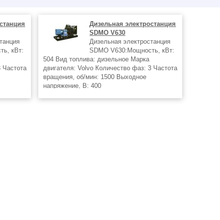
станция
Дизельная электростанция
SDMO V630
танция
Дизельная электростанция
ь, кВт:
SDMO V630:Мощность, кВт:
504 Вид топлива: дизельное Марка
3 Частота
двигателя: Volvo Количество фаз: 3 Частота
вращения, об/мин: 1500 Выходное
напряжение, В: 400
 от
Дизель генераторы в г.Екатеринбург от
аний FG
регионального представителя компаний FG
Wilson,